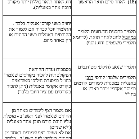
(18)
לאחר
סיום תואר הראשון
חוג לאחר תואר כוללת יותר מקורס
חובה אחד באנגלית).
יחויב בשני קורסי אנגלית בלבד .
התלמיד יוכל לבחור אם ללמוד את
תלמיד בתכנית חד-חוגית הלומד
הקורסים באנגלית בשני החוגים או
במקביל
לחוג לאחר תואר, (לדוגמא
רק באחד מהם.
תלמידי משפטים וחוג נוסף)
תלמיד שנסע לחילופי סטודנטים
בסמכות
ועדת ההוראה
הפקולטתית
להכיר בקורסים שנלמדו
תלמידים שלמדו קורסי
תוכן
בחו"ל במסגרת חילופי סטודנטים
באנגלית במסגרת לימודים קודמים
כקורס אקדמי באנגלית (ניתן להכיר
במוסד אקדמי מוכר בארץ או
בקורסים עם ציון חיובי בלבד)
בחו"ל
אם נשמר רצף לימודים באחד מן
החוגים שנלמדו לפני תשפ"ב - מוטלת
עליו חובת קורס תוכן אחד באנגלית
(ולא שניים).
אם לא נשמר רצף לימודים באחד מן
החוגים שנלמדו לפני תשפ"ב - כלומר,