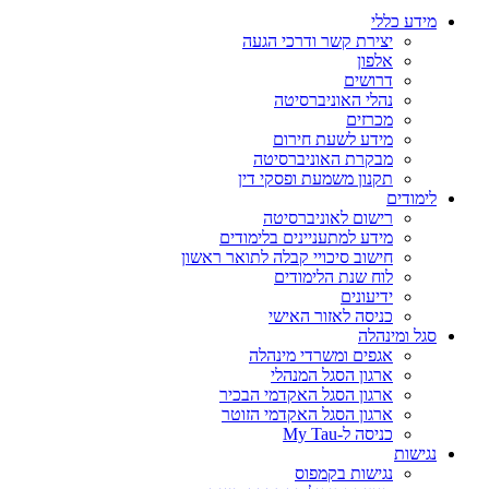
מידע כללי
יצירת קשר ודרכי הגעה
אלפון
דרושים
נהלי האוניברסיטה
מכרזים
מידע לשעת חירום
מבקרת האוניברסיטה
תקנון משמעת ופסקי דין
לימודים
רישום לאוניברסיטה
מידע למתעניינים בלימודים
חישוב סיכויי קבלה לתואר ראשון
לוח שנת הלימודים
ידיעונים
כניסה לאזור האישי
סגל ומינהלה
אגפים ומשרדי מינהלה
ארגון הסגל המנהלי
ארגון הסגל האקדמי הבכיר
ארגון הסגל האקדמי הזוטר
כניסה ל-My Tau
נגישות
נגישות בקמפוס