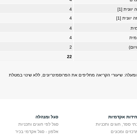
וונית [1]
4
וונית [1]
4
מית
4
מית
4
יום)
2
22
' ומעלה: שיעורי הקריאה מחליפים את הפרוסמינריונים, ללא שינוי במטלת
חידות אקדמיות
סגל ומנהלה
תי ספר, חוגים ותכניות
סגל לפי חוגים ותכניות
רכזים ומכונים
אלפון - סגל אקדמי בכיר