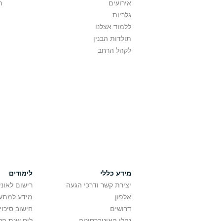
אירועים
ת
גלריות
ללמוד אצלנו
תולדות הבנין
לקהל הרחב
מידע כללי
לימודים
יצירת קשר ודרכי הגעה
רישום לאונ
אלפון
מידע למתענ
דרושים
חישוב סיכוי
נהלי האוניברסיטה
לוח שנת הל