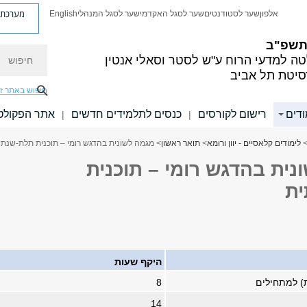
מערכת פ
אלפון
שער לסטודנטים
שער לסגל האקדמי
שער לסגל המנהלי
English
 תשפ"ב
חיפוש
ה למדעי הרוח
ע"ש לסטר וסאלי אנטין
סיטת תל אביב
חיפוש באתר ז
ודים
רישום לקורסים
כנסים לתלמידים חדשים
אתר הפקולט
|
|
לימודים קלאסיים - יוון ורומא
>
תואר ראשון
> מגמה לשונית בהדגש רומי – תוכנית תלת-שנתי
ית בהדגש רומי – תוכנית
ת
היקף שעות
ת) למתחילים
8
14