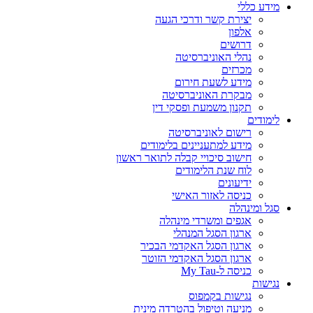
מידע כללי
יצירת קשר ודרכי הגעה
אלפון
דרושים
נהלי האוניברסיטה
מכרזים
מידע לשעת חירום
מבקרת האוניברסיטה
תקנון משמעת ופסקי דין
לימודים
רישום לאוניברסיטה
מידע למתעניינים בלימודים
חישוב סיכויי קבלה לתואר ראשון
לוח שנת הלימודים
ידיעונים
כניסה לאזור האישי
סגל ומינהלה
אגפים ומשרדי מינהלה
ארגון הסגל המנהלי
ארגון הסגל האקדמי הבכיר
ארגון הסגל האקדמי הזוטר
כניסה ל-My Tau
נגישות
נגישות בקמפוס
מניעה וטיפול בהטרדה מינית