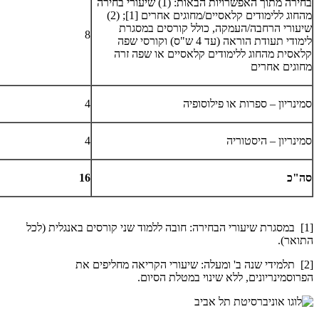
בחירה מתוך האפשרויות הבאות: (1) שיעורי בחירה
מהחוג ללימודים קלאסיים/מחוגים אחרים [1]; (2)
שיעורי הרחבה/העמקה, כולל קורסים במסגרת
8
לימודי תעודת הוראה (עד 4 ש"ס) וקורסי שפה
קלאסית מהחוג ללימודים קלאסיים או שפה זרה
מחוגים אחרים
סמינריון – ספרות או פילוסופיה
4
סמינריון – היסטוריה
4
סה"כ
16
[1] במסגרת שיעורי הבחירה: חובה ללמוד שני קורסים באנגלית (לכל
התואר).
[2] תלמידי שנה ב' ומעלה: שיעורי הקריאה מחליפים את
הפרוסמינריונים, ללא שינוי במטלת הסיום.