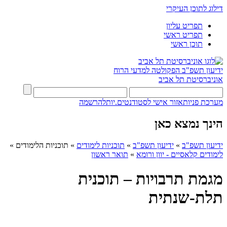
דילוג לתוכן העיקרי
תפריט עליון
תפריט ראשי
תוכן ראשי
ידיעון תשפ"ב
הפקולטה למדעי הרוח
אוניברסיטת תל אביב
מערכת פניות
אזור אישי לסטודנטים.יות
להרשמה
הינך נמצא כאן
ידיעון תשפ"ב
»
ידיעון תשפ"ב
»
תוכניות לימודים
»
תוכניות הלימודים
»
לימודים קלאסיים - יוון ורומא
»
תואר ראשון
מגמת תרבויות – תוכנית
תלת-שנתית