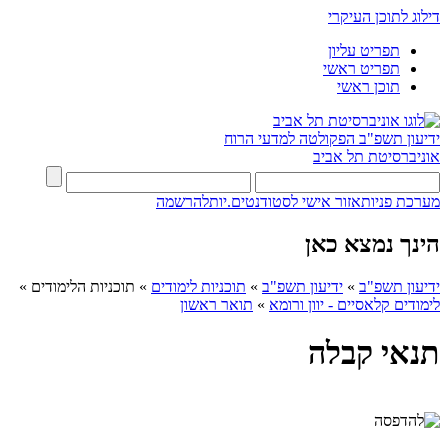
דילוג לתוכן העיקרי
תפריט עליון
תפריט ראשי
תוכן ראשי
ידיעון תשפ"ב
הפקולטה למדעי הרוח
אוניברסיטת תל אביב
מערכת פניות
אזור אישי לסטודנטים.יות
להרשמה
הינך נמצא כאן
ידיעון תשפ"ב
»
ידיעון תשפ"ב
»
תוכניות לימודים
»
תוכניות הלימודים
»
לימודים קלאסיים - יוון ורומא
»
תואר ראשון
תנאי קבלה