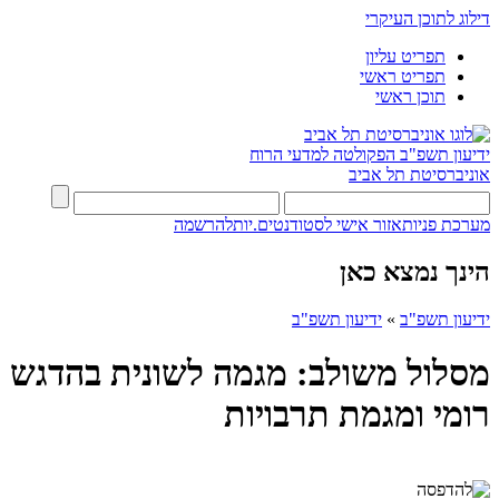
דילוג לתוכן העיקרי
תפריט עליון
תפריט ראשי
תוכן ראשי
ידיעון תשפ"ב
הפקולטה למדעי הרוח
אוניברסיטת תל אביב
מערכת פניות
אזור אישי לסטודנטים.יות
להרשמה
הינך נמצא כאן
ידיעון תשפ"ב
»
ידיעון תשפ"ב
מסלול משולב: מגמה לשונית בהדגש
רומי ומגמת תרבויות