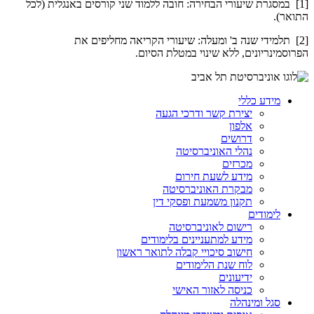
[1] במסגרת שיעורי הבחירה: חובה ללמוד שני קורסים באנגלית (לכל
התואר).
[2] תלמידי שנה ב' ומעלה: שיעורי הקריאה מחליפים את
הפרוסמינריונים, ללא שינוי במטלת הסיום.
מידע כללי
יצירת קשר ודרכי הגעה
אלפון
דרושים
נהלי האוניברסיטה
מכרזים
מידע לשעת חירום
מבקרת האוניברסיטה
תקנון משמעת ופסקי דין
לימודים
רישום לאוניברסיטה
מידע למתעניינים בלימודים
חישוב סיכויי קבלה לתואר ראשון
לוח שנת הלימודים
ידיעונים
כניסה לאזור האישי
סגל ומינהלה