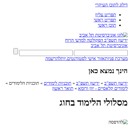
דילוג לתוכן העיקרי
תפריט עליון
תפריט ראשי
תוכן ראשי
ידיעון תשפ"ב
הפקולטה למדעי הרוח
אוניברסיטת תל אביב
מערכת פניות
אזור אישי לסטודנטים.יות
להרשמה
הינך נמצא כאן
ידיעון תשפ"ב
»
ידיעון תשפ"ב
»
תוכניות לימודים
»
תוכניות הלימודים
»
לימודים קלאסיים - יוון ורומא
»
תואר ראשון
מסלולי הלימוד בחוג