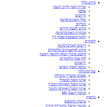
מידע כללי
יצירת קשר ודרכי הגעה
אלפון
דרושים
נהלי האוניברסיטה
מכרזים
מידע לשעת חירום
מבקרת האוניברסיטה
תקנון משמעת ופסקי דין
לימודים
רישום לאוניברסיטה
מידע למתעניינים בלימודים
חישוב סיכויי קבלה לתואר ראשון
לוח שנת הלימודים
ידיעונים
כניסה לאזור האישי
סגל ומינהלה
אגפים ומשרדי מינהלה
ארגון הסגל המנהלי
ארגון הסגל האקדמי הבכיר
ארגון הסגל האקדמי הזוטר
כניסה ל-My Tau
נגישות
נגישות בקמפוס
מניעה וטיפול בהטרדה מינית