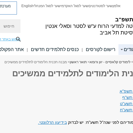
מערכת פ
אלפון
שער לסטודנטים
שער לסגל האקדמי
שער לסגל המנהלי
English
 תשפ"ב
חיפוש
ה למדעי הרוח
ע"ש לסטר וסאלי אנטין
סיטת תל אביב
חיפוש באתר ז
ודים
רישום לקורסים
כנסים לתלמידים חדשים
אתר הפקולט
|
|
לימודים קלאסיים - יוון ורומא
>
תואר ראשון
> מבנה תכנית הלימודים לתלמידים ממשיכים
ית הלימודים לתלמידים ממשיכים
 תשפ"א
 תש"ף
 תשע"ט
 תשע"ח
ודיהם לפני שנה"ל תשע"ח: יש לבדוק
בידיעון הרלוונטי.