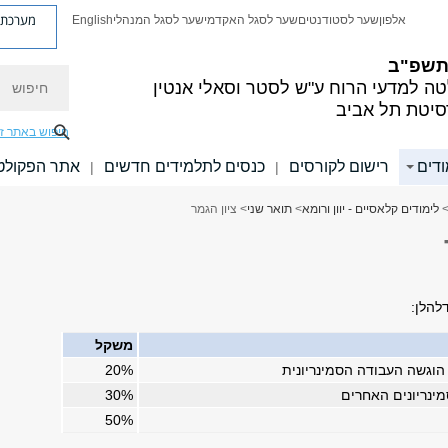
מערכת פ
אלפון
שער לסטודנטים
שער לסגל האקדמי
שער לסגל המנהלי
English
 תשפ"ב
חיפוש
ה למדעי הרוח
ע"ש לסטר וסאלי אנטין
סיטת תל אביב
חיפוש באתר ז
ודים
רישום לקורסים
כנסים לתלמידים חדשים
אתר הפקולט
|
|
לימודים קלאסיים - יוון ורומא
>
תואר שני
> ציון הגמר
להלן:
משקל
ו הוגשה העבודה הסמינריונית
20%
מינריונים האחרים
30%
50%