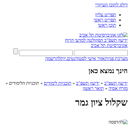
דילוג לתוכן העיקרי
תפריט עליון
תפריט ראשי
תוכן ראשי
ידיעון תשפ"ב
הפקולטה למדעי הרוח
אוניברסיטת תל אביב
מערכת פניות
אזור אישי לסטודנטים.יות
להרשמה
הינך נמצא כאן
ידיעון תשפ"ב
»
ידיעון תשפ"ב
»
תוכניות לימודים
»
תוכניות הלימודים
»
מזרח אסיה
»
תואר ראשון
שקלול ציון גמר