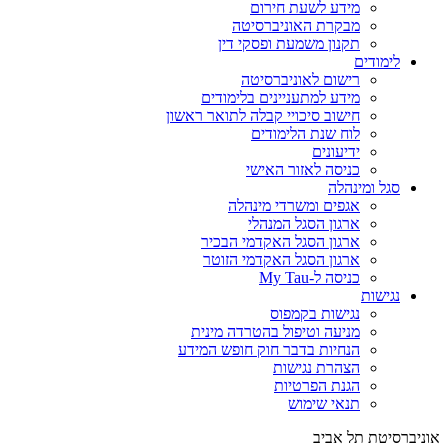
מידע לשעת חירום
מבקרת האוניברסיטה
תקנון משמעת ופסקי דין
לימודים
רישום לאוניברסיטה
מידע למתעניינים בלימודים
חישוב סיכויי קבלה לתואר ראשון
לוח שנת הלימודים
ידיעונים
כניסה לאזור האישי
סגל ומינהלה
אגפים ומשרדי מינהלה
ארגון הסגל המנהלי
ארגון הסגל האקדמי הבכיר
ארגון הסגל האקדמי הזוטר
כניסה ל-My Tau
נגישות
נגישות בקמפוס
מניעה וטיפול בהטרדה מינית
הנחיות בדבר חוק חופש המידע
הצהרת נגישות
הגנת הפרטיות
תנאי שימוש
אוניברסיטת תל אביב