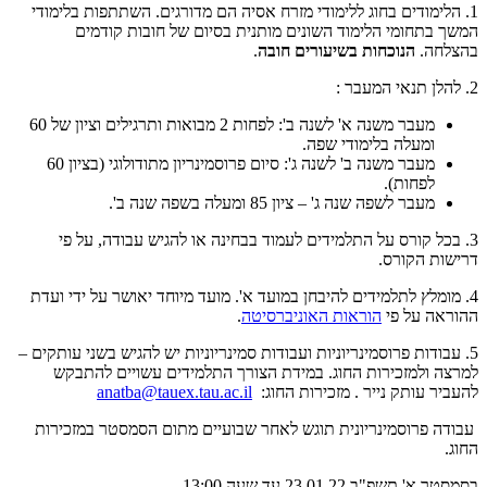
1. הלימודים בחוג ללימודי מזרח אסיה הם מדורגים. השתתפות בלימודי
המשך בתחומי הלימוד השונים מותנית בסיום של חובות קודמים
בהצלחה.
הנוכחות בשיעורים חובה
.
2. להלן תנאי המעבר :
מעבר משנה א' לשנה ב': לפחות 2 מבואות ותרגילים וציון של 60
ומעלה בלימודי שפה.
מעבר משנה ב' לשנה ג': סיום פרוסמינריון מתודולוגי (בציון 60
לפחות).
מעבר לשפה שנה ג' – ציון 85 ומעלה בשפה שנה ב'.
3. בכל קורס על התלמידים לעמוד בבחינה או להגיש עבודה, על פי
דרישות הקורס.
4. מומלץ לתלמידים להיבחן במועד א'. מועד מיוחד יאושר על ידי ועדת
ההוראה על פי
הוראות האוניברסיטה
.
5. עבודות פרוסמינריוניות ועבודות סמינריוניות יש להגיש בשני עותקים –
למרצה ולמזכירות החוג. במידת הצורך התלמידים עשויים להתבקש
להעביר עותק נייר . מזכירות החוג:
anatba@tauex.tau.ac.il
עבודה פרוסמינריונית תוגש לאחר שבועיים מתום הסמסטר במזכירות
החוג.
בסמסטר א' תשפ"ב 23.01.22 עד שעה 13:00