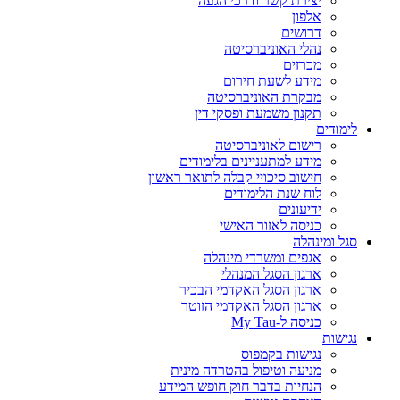
יצירת קשר ודרכי הגעה
אלפון
דרושים
נהלי האוניברסיטה
מכרזים
מידע לשעת חירום
מבקרת האוניברסיטה
תקנון משמעת ופסקי דין
לימודים
רישום לאוניברסיטה
מידע למתעניינים בלימודים
חישוב סיכויי קבלה לתואר ראשון
לוח שנת הלימודים
ידיעונים
כניסה לאזור האישי
סגל ומינהלה
אגפים ומשרדי מינהלה
ארגון הסגל המנהלי
ארגון הסגל האקדמי הבכיר
ארגון הסגל האקדמי הזוטר
כניסה ל-My Tau
נגישות
נגישות בקמפוס
מניעה וטיפול בהטרדה מינית
הנחיות בדבר חוק חופש המידע