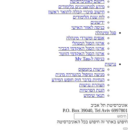
רישום לאוניברסיטה
מידע למתעניינים בלימודים
חישוב סיכויי קבלה לתואר ראשון
לוח שנת הלימודים
ידיעונים
כניסה לאזור האישי
סגל ומינהלה
אגפים ומשרדי מינהלה
ארגון הסגל המנהלי
ארגון הסגל האקדמי הבכיר
ארגון הסגל האקדמי הזוטר
כניסה ל-My Tau
נגישות
נגישות בקמפוס
מניעה וטיפול בהטרדה מינית
הנחיות בדבר חוק חופש המידע
הצהרת נגישות
הגנת הפרטיות
תנאי שימוש
אוניברסיטת תל אביב
P.O. Box 39040, Tel Aviv 6997801
חיפוש באתר זה
חיפוש בכל האוניברסיטה