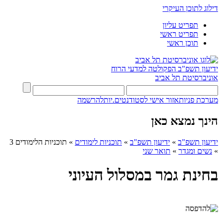
דילוג לתוכן העיקרי
תפריט עליון
תפריט ראשי
תוכן ראשי
ידיעון תשפ"ב
הפקולטה למדעי הרוח
אוניברסיטת תל אביב
מערכת פניות
אזור אישי לסטודנטים.יות
להרשמה
הינך נמצא כאן
ידיעון תשפ"ב
»
ידיעון תשפ"ב
»
תוכניות לימודים
»
תוכניות הלימודים 3
»
נשים ומגדר
»
תואר שני
בחינת גמר במסלול העיוני