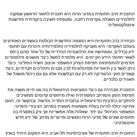
התוכנית הרב-תחומית במדעי הרוח היא תוכנית לתואר הראשון שמקנה
לתלמידים השכלה אקדמית רחבה, ומטפחת חשיבה ביקורתית וחדשנות
אינטלקטואלית
.
הבחירה ברב-תחומיות היא המגמה החדשנית הבולטת בעשורים האחרונים
בעולם האקדמי: היא מעניקה לתלמידיה ותלמידותיה היכרות עם תחומי
ידע נבדלים, וממחישה את הרלוונטיות ההדדית של כל אחד מהם ביחס
לשאר תחומי הידע הקיימים. היא מלמדת למשל כיצד מושגים פילוסופיים
תורמים להתפתחות תפיסת הצדק המשפטי ועיצוב השיח הפוליטי, כיצד
ניתן לגשר בין תיאוריות פסיכולוגיות לבין מבנים ותהליכים חברתיים, כיצד
קשורים חוקי הרטוריקה לא רק עם הבלשנות אלא גם עם ניהול מושכל של
תאגידים כלכליים.
התוכנית מבהירה גם כיצד המציאות הוירטואלית בה אנו חיים משנה את
תפיסת הזמן והמרחב המסורתית ואֵילו מיתוסים קדומים ממשיכים
להתקיים בתרבות הדיגיטאלית ובחברת המדיה והרשת. ובהקשר זה, האם
אתיקה יכולה להיות בעלת משמעות מעשית במרחב הציבורי והפרטי,
המשפטי והניהולי גם יחד. שאלות אלה אפשריות אך ורק במסגרת בה
תחומים שונים של מדעי הרוח נפגשים ומייצרים מרחב של ידע חדש
ואינטגרטיבי.
התוכנית הרב-תחומית של אוניברסיטת תל-אביב היא המקום היחיד בארץ