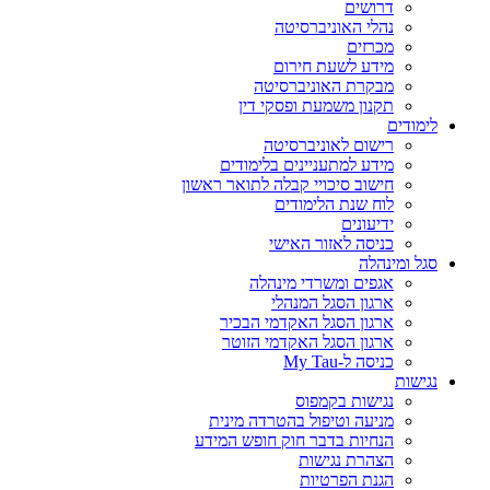
דרושים
נהלי האוניברסיטה
מכרזים
מידע לשעת חירום
מבקרת האוניברסיטה
תקנון משמעת ופסקי דין
לימודים
רישום לאוניברסיטה
מידע למתעניינים בלימודים
חישוב סיכויי קבלה לתואר ראשון
לוח שנת הלימודים
ידיעונים
כניסה לאזור האישי
סגל ומינהלה
אגפים ומשרדי מינהלה
ארגון הסגל המנהלי
ארגון הסגל האקדמי הבכיר
ארגון הסגל האקדמי הזוטר
כניסה ל-My Tau
נגישות
נגישות בקמפוס
מניעה וטיפול בהטרדה מינית
הנחיות בדבר חוק חופש המידע
הצהרת נגישות
הגנת הפרטיות