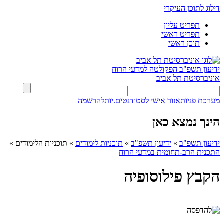
דילוג לתוכן העיקרי
תפריט עליון
תפריט ראשי
תוכן ראשי
ידיעון תשפ"ב
הפקולטה למדעי הרוח
אוניברסיטת תל אביב
מערכת פניות
אזור אישי לסטודנטים.יות
להרשמה
הינך נמצא כאן
ידיעון תשפ"ב
»
ידיעון תשפ"ב
»
תוכניות לימודים
»
תוכניות הלימודים
»
התכנית הרב-תחומית במדעי הרוח
הקבץ פילוסופיה