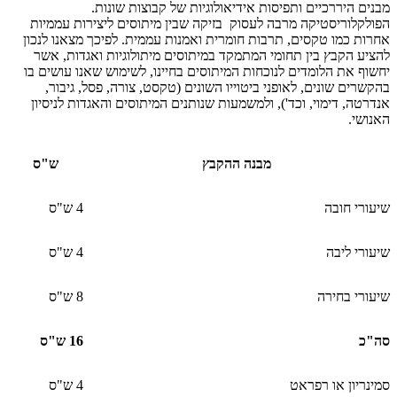
מבנים היררכיים ותפיסות אידיאולוגיות של קבוצות שונות.
הפולקלוריסטיקה מרבה לעסוק בזיקה שבין מיתוסים ליצירות עממיות
אחרות כמו טקסים, תרבות חומרית ואמנות עממית. לפיכך מצאנו לנכון
להציע הקבץ בין תחומי המתמקד במיתוסים מיתולוגיות ואגדות, אשר
יחשוף את הלומדים לנוכחות המיתוסים בחיינו, לשימוש שאנו עושים בו
בהקשרים שונים, לאופני ביטוייו השונים (טקסט, צורה, פסל, גיבור,
אנדרטה, דימוי, וכד'), ולמשמעות שנותנים המיתוסים והאגדות לניסיון
האנושי.
מבנה ההקבץ
ש"ס
שיעורי חובה
4 ש"ס
שיעורי ליבה
4 ש"ס
שיעורי בחירה
8 ש"ס
סה"כ
16 ש"ס
סמינריון או רפראט
4 ש"ס