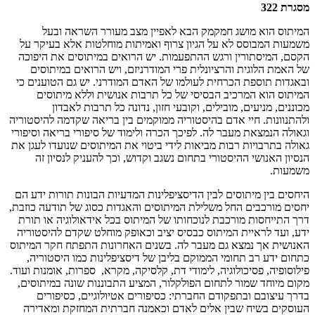
מסגרת 322
המיתוס הוא מושג חמקמק הבא לאפיין מצב מעורר השראה ובעל
משמעות המבוסס לא על הגיון צרוף ואמיתות מוחלטות אלא בעיקר על
הקסם, המיסתורין ורגש ההתפעמות. יש הרואים במיתוסים את היפוכה
של האמת הלוגית והרציונלית פרי המודרניזם, ויש הרואים במיתוסים
ובאגדות תוספת הכרחית לעולמו של האדם המודרני. יש גם הטוענים כי
המיתוס הוא המרכיב הבסיסי של כל תרבות אנושית וללא מיתוסים
מכוננים, מניעים, מובילים, וקובעי חזון, נדונה כל תרבות לאבדון
ולהתנוונות. חיי אדם בהיסטוריה ממוקמים בין בריאה שקדמה להיסטוריה
וגאולה הנמצאת מעבר לה. לפיכך הכרה ולימוד של סיפורי בריאה וסיפורי
גאולה בתרבויות רבות מביאות לידי ביטוי את המיתוסים שנועדו לעגן את
הנסיון האנושי ההיסטורי בתחום נשגב וקדוש, וכך להעניק לנסיון זה
משמעות.
היחסים בין מיתוסים לבין הדיסציפלינות המדעיות הבונות תורות ידע הם
יחסים מורכבים החל משלילת המיתוסים והאגדות כסוג של תודעה כוזבת,
דרך התייחסות מורכבת לנוכחותו של המיתוס בכל אידאולוגיה או תורת
ידע, ועד לראיית המיתוס כבסיס יציב וכאופק מוחלט שקדם להיסטוריה
האנושית אך נמצא גם מעבר לה. בשנים האחרונות התפתח חקר המיתוס
כתחום ידע רב תחומי הממוקם בליבן של דיסציפלינות כמו היסטוריה,
פילוסופיה, פסיכולוגיה, לימודי דת, קלסיקה, מקרא, ספרות, אומנות ועוד.
מקום מיוחד שמור לתחום הפולקלור, המציע התבוננות שונה במיתוסים,
בדרך עיצובם ובתפקודם החברתי: כסיפורים אטיולוגיים, כסיפורים
העוסקים בשיח שבין אלים לאדם וכאמנה חברתית המחזקת ומאדירה