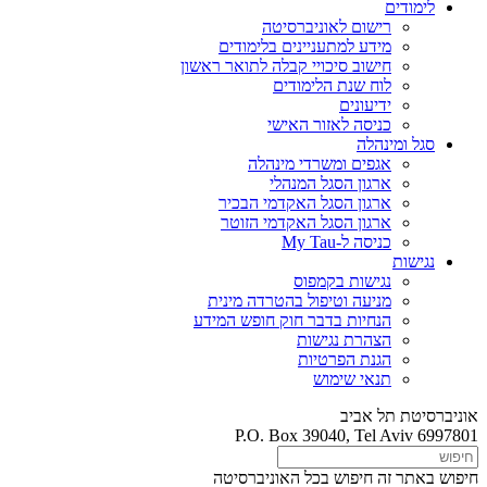
לימודים
רישום לאוניברסיטה
מידע למתעניינים בלימודים
חישוב סיכויי קבלה לתואר ראשון
לוח שנת הלימודים
ידיעונים
כניסה לאזור האישי
סגל ומינהלה
אגפים ומשרדי מינהלה
ארגון הסגל המנהלי
ארגון הסגל האקדמי הבכיר
ארגון הסגל האקדמי הזוטר
כניסה ל-My Tau
נגישות
נגישות בקמפוס
מניעה וטיפול בהטרדה מינית
הנחיות בדבר חוק חופש המידע
הצהרת נגישות
הגנת הפרטיות
תנאי שימוש
אוניברסיטת תל אביב
P.O. Box 39040, Tel Aviv 6997801
חיפוש באתר זה
חיפוש בכל האוניברסיטה