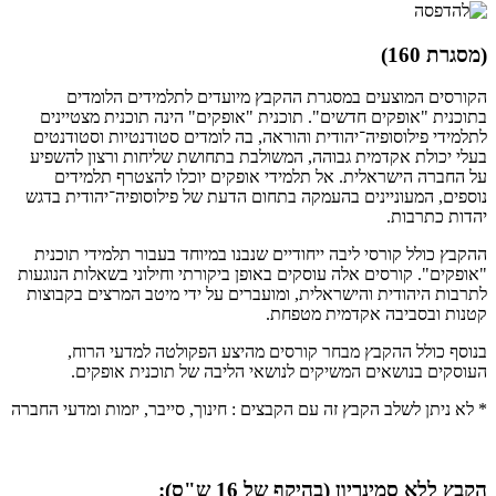
(מסגרת 160)
הקורסים המוצעים במסגרת ההקבץ מיועדים לתלמידים הלומדים
בתוכנית "אופקים חדשים". תוכנית "אופקים" הינה תוכנית מצטיינים
לתלמידי פילוסופיה־יהודית והוראה, בה לומדים סטודנטיות וסטודנטים
בעלי יכולת אקדמית גבוהה, המשולבת בתחושת שליחות ורצון להשפיע
על החברה הישראלית. אל תלמידי אופקים יוכלו להצטרף תלמידים
נוספים, המעוניינים בהעמקה בתחום הדעת של פילוסופיה־יהודית בדגש
יהדות כתרבות.
ההקבץ כולל קורסי ליבה ייחודיים שנבנו במיוחד בעבור תלמידי תוכנית
"אופקים". קורסים אלה עוסקים באופן ביקורתי וחילוני בשאלות הנוגעות
לתרבות היהודית והישראלית, ומועברים על ידי מיטב המרצים בקבוצות
קטנות ובסביבה אקדמית מטפחת.
בנוסף כולל ההקבץ מבחר קורסים מהיצע הפקולטה למדעי הרוח,
העוסקים בנושאים המשיקים לנושאי הליבה של תוכנית אופקים.
* לא ניתן לשלב הקבץ זה עם הקבצים : חינוך, סייבר, יזמות ומדעי החברה
הקבץ ללא סמינריון (בהיקף של 16 ש"ס):