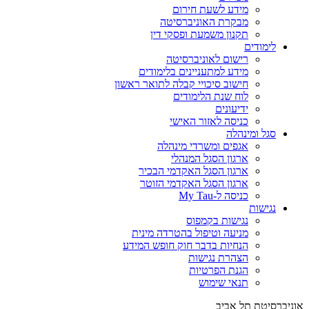
מידע לשעת חירום
מבקרת האוניברסיטה
תקנון משמעת ופסקי דין
לימודים
רישום לאוניברסיטה
מידע למתעניינים בלימודים
חישוב סיכויי קבלה לתואר ראשון
לוח שנת הלימודים
ידיעונים
כניסה לאזור האישי
סגל ומינהלה
אגפים ומשרדי מינהלה
ארגון הסגל המנהלי
ארגון הסגל האקדמי הבכיר
ארגון הסגל האקדמי הזוטר
כניסה ל-My Tau
נגישות
נגישות בקמפוס
מניעה וטיפול בהטרדה מינית
הנחיות בדבר חוק חופש המידע
הצהרת נגישות
הגנת הפרטיות
תנאי שימוש
אוניברסיטת תל אביב