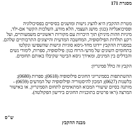
מסגרת 171
מטרת ההקבץ היא להציג גישות ומושגים בסיסיים בפסיכולוגיה
ופסיכואנליזה (כגון: מושג העצמי, הלא מודע, השלכות הקשר אם-ילד,
מיניות וזהות מינית) תוך היכרות עם מקורות ראשוניים משמעותיים, ועל
רקע תולדות הפילוסופיה, המחשבה המדעית והייצוגים התרבותיים שלהם.
במסגרת ההקבץ יידונו מחד-גיסא סוגיות וגישות שהשפיעו ונקלטו
בתחומים השונים של מדעי-הרוח כגון: פילוסופיה, ספרות, לימודי נשים
והבדלים בין המינים, ומאידך גיסא הביטוי שקיבלו באותם תחומים.
הקבץ זה כולל סמינריון:
ההשתתפות בסמינריוני החוגים פילוסופיה (0618); ספרות (0680);
בלשנות (0627); המכון להיסטוריה ופילוסופיה של המדעים (0659) -
מותנה בסיום שיעורי המבוא המתאימים לתחום הסמינריון, או באישור
המרצה (ראו פרטים בתוכניות החוגים בידיעון הפקולטה).
ש"ס
מבנה ההקבץ