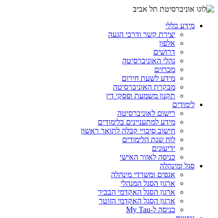
מידע כללי
יצירת קשר ודרכי הגעה
אלפון
דרושים
נהלי האוניברסיטה
מכרזים
מידע לשעת חירום
מבקרת האוניברסיטה
תקנון משמעת ופסקי דין
לימודים
רישום לאוניברסיטה
מידע למתעניינים בלימודים
חישוב סיכויי קבלה לתואר ראשון
לוח שנת הלימודים
ידיעונים
כניסה לאזור האישי
סגל ומינהלה
אגפים ומשרדי מינהלה
ארגון הסגל המנהלי
ארגון הסגל האקדמי הבכיר
ארגון הסגל האקדמי הזוטר
כניסה ל-My Tau