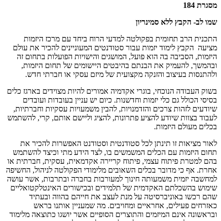
מסגרת 184
שמו לב- הקבץ ללא סמינריון
התכנית הרב תחומית בפקולטה למדעי הרוח ביחד עם מרכז היזמות
מציעה הקבץ לימוד יזמות עבור סטודנטים המעוניינים להכיר את עולם
היזמות, הסביבה בה הוא פועל, המושגים והישויות הפועלות בתחום זה
ובהמשך, להעמיק את הבנתם בהיבטים היישומים של תחום היזמות,
ולהתנסות בעיצוב והזנקה מקצועית של מיזם עסקי או חברתי חדש.
בשוק העבודה הנוכחי, בוגרי אקדמיה אמורים להיות מצוידים בארגז כלים
בסיסי הכולל גם כלי יזמות וחדשנות. כיום יש עניין בעובדות ועובדים
שיודעים לזהות צרכים והזדמנויות, להבין משמעויות עסקיות וחברתיות,
לעבוד בצוות שיודע להציע פתרונות, להציג וליישם אותם, קרי, להשתמש
בכלים מעולם היזמות.
לאור מציאות זו תינתן לכל סטודנטית וסטודנט האפשרות להכיר את
תחום היזמות עם הכלים המשמשים בו, לצד הידע מתי וכיצד להשתמש
בהם למטרת פיתוח עצמי, פיתוח קריירה אקדמאית, עסקית, חברתית או
אחרת. אף כי מדובר בכלים השאובים מלימודי הפקולטה לניהול, החשיפה
למחשבה יזמית משמעותה חינוך למעורבות בחברה ובתרבות, אשר עושה
שימוש בהשכלתם האקדמית של תלמידים ובכישורים האינטלקטואליים
שהם רכשו באוניברסיטה על מנת לעצב את חייהם בהווה ובעתיד
כאזרחים פעילים, אחראיים ומחויבים. מה שמעניין אותנו בראש
ובראשונה אינם המיזמים והתוצרים הסופיים אשר יושגו כתוצאה מלימוד