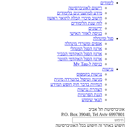
לימודים
רישום לאוניברסיטה
מידע למתעניינים בלימודים
חישוב סיכויי קבלה לתואר ראשון
לוח שנת הלימודים
ידיעונים
כניסה לאזור האישי
סגל ומינהלה
אגפים ומשרדי מינהלה
ארגון הסגל המנהלי
ארגון הסגל האקדמי הבכיר
ארגון הסגל האקדמי הזוטר
כניסה ל-My Tau
נגישות
נגישות בקמפוס
מניעה וטיפול בהטרדה מינית
הנחיות בדבר חוק חופש המידע
הצהרת נגישות
הגנת הפרטיות
תנאי שימוש
אוניברסיטת תל אביב
P.O. Box 39040, Tel Aviv 6997801
חיפוש באתר זה
חיפוש בכל האוניברסיטה