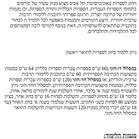
החוג לספרות באוניברסיטת תל אביב מציע מגוון עשיר של קורסים
בתחומי הספרות העברית, הספרות הכללית ותורת הספרות, וכן מגמות
יחודיות של כתיבה יוצרת, תרגום ספרותי ותוכנית ללימודי תרבות
ערבית-יהודית. היצע הקורסים והמגמות מאפשר לכל תלמיד.ה לבחור
בתוכנית שתתאים להעדפותיו.ה, וזאת בנוסף לקורסי ליבה המשותפים
לכל התלמידות והתלמידים.
ניתן ללמוד בחוג לספרות לתואר ראשון:
במסלול דו-חוגי
(60 ש"ס בספרות עברית וספרות כללית; 64 ש"ס במגמת
מקצועות הכתיבה הספרותית; 60 ש"ס בתוכנית ללימודי תרבות
ערבית-יהודית), או
במסלול חד-חוגי
(120 ש"ס בספרות עברית וספרות
כללית, ובמגמת מקצועות הכתיבה הספרותית). למסלול החד-חוגי ניתן
להצטרף בסוף שנה א' בלבד, אחרי השלמת שנת לימודים מלאה אחת,
כלומר 18 ש"ס מהחוג לספרות, והשלמת לפחות 16 ש"ס בחוג אחר, בציון
ממוצע 80 לפחות בשני החוגים. השעות שנלמדו בשנה א' בחוג האחר (עד
18 ש"ס) יוכרו כחלק ממניין 120 השעות הנדרשות להשלמת התואר
במסלול החד-חוגי.
מגמות הלימוד: