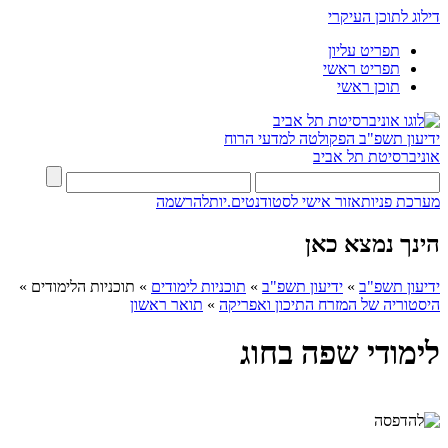
דילוג לתוכן העיקרי
תפריט עליון
תפריט ראשי
תוכן ראשי
ידיעון תשפ"ב
הפקולטה למדעי הרוח
אוניברסיטת תל אביב
מערכת פניות
אזור אישי לסטודנטים.יות
להרשמה
הינך נמצא כאן
ידיעון תשפ"ב
»
ידיעון תשפ"ב
»
תוכניות לימודים
»
תוכניות הלימודים
»
היסטוריה של המזרח התיכון ואפריקה
»
תואר ראשון
לימודי שפה בחוג