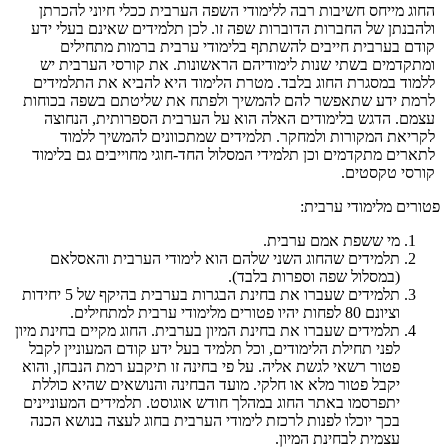
החוג מייחס חשיבות רבה ללימודי השפה הערבית ככלי חיוני להכרתן
ולהבנתן של החברות הדוברות שפה זו. לכן תלמידים שאינם בעלי ידע
קודם בערבית חייבים להשתתף בלימודי ערבית ברמות מתחילים
ומתקדמים בשתי שנות לימודיהם הראשונות. את קורסי הערבית יש
ללמוד במסגרת החוג בלבד. מטרת הלימוד היא להביא את התלמידים
לרמת ידע שתאפשר להם להמשיך ולפתח את שליטתם בשפה בכוחות
עצמם. הדגש בלימודים האלה הוא על הערבית הספרותית, הנחוצה
לקריאת המקורות ולמחקר. תלמידים שמתכוונים להמשיך ללמוד
לתארים מתקדמים וכן תלמידי המסלול החד-חוגי מחוייבים גם בלימוד
קורסי טקסטים
.
פטורים מלימודי ערבית:
מי ששפת אמם ערבית.
תלמידים שהחוג השני שלהם הוא לימודי הערבית והאסלאם
(במסלול שפה וספרות בלבד).
תלמידים שעברו את בחינת הבגרות בערבית בהיקף של 5 יחידות
וציונם 80 לפחות יהיו פטורים מלימודי ערבית למתחילים.
תלמידים שעברו את בחינת המיון בערבית. החוג מקיים בחינת מיון
לפני תחילת הלימודים, וכל תלמיד בעל ידע קודם המעוניין לקבל
פטור רשאי לגשת אליה. על פי בחינה זו תיקבע רמת הנבחן, והוא
יקבל פטור מלא או חלקי. מועד הבחינה והנושאים שהיא כוללת
יתפרסמו באתר החוג במהלך חודש אוגוסט. תלמידים המעוניינים
בכך יוכלו לפנות לרכזת לימודי הערבית בחוג לעצה בנושא הכנה
עצמית לבחינת המיון.