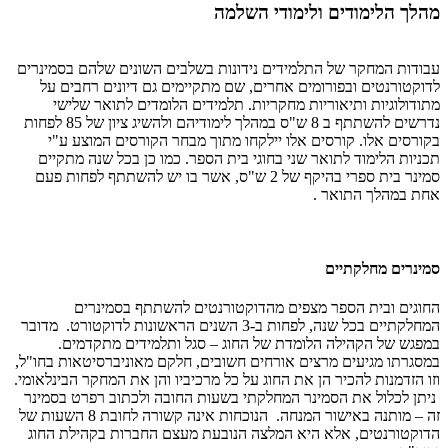
מהלך הלימודים ולימודי השלמה
​עבודות המחקר של התלמידים נידונות בשלבים השונים שלהם בסמינרים
לדוקטורנטים ובפורומים אחרים, שם מתקיימים גם דיונים רחבים על
מתודולוגיות ותיאוריות מחקריות. תלמידים הלומדים לתואר שלישי
נדרשים להשתתף ב 8 ש"ס במהלך לימודיהם ולהשיג ציון של 85 לפחות
בקורסים אלו. קורסים אלו יילקחו מתוך מבחר הקורסים המוצע ע"י
תכניות הלימוד לתואר שני בחוגי בית הספר. כמו כן בכל שנה מתקיים
סמינר בית ספרי בהיקף של 2 ש"ס, אשר בו יש להשתתף לפחות פעם
אחת במהלך התואר .
סמינרים מחלקתיים
החוגים ובית הספר מצפים מהדוקטורנטים להשתתף בסמינרים
המחלקתיים בכל שנה, לפחות ב-3 השנים הראשונות לדוקטורט. מדובר
במפגש של הקהילה הלומדת של החוג – סגל ותלמידים מתקדמים.
במסגרתו מגיעים מרצים אורחים חשובים, חלקם מאוניברסיטאות בחו"ל,
וזו הזדמנות להכיר הן את החוג על כל מרכיביו והן את המחקר הבינלאומי.
ניתן לכלול את הסמינר המחלקתי בשעות החובה ולכתוב רפרט בסמינר
זה – מותנה באישור המנחה. הנוכחות אינה קשורה לחובת 8 השעות של
הדוקטורנטים, אלא היא המלצה הנובעת מעצם החברות בקהילת החוג