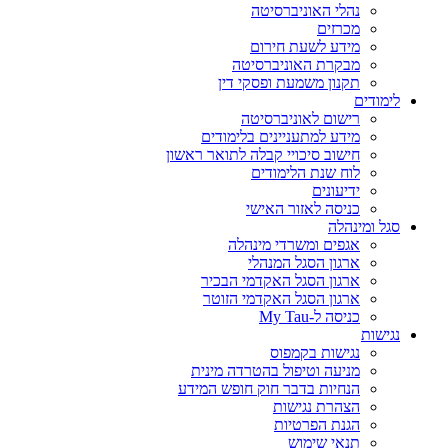
נהלי האוניברסיטה
מכרזים
מידע לשעת חירום
מבקרת האוניברסיטה
תקנון משמעת ופסקי דין
לימודים
רישום לאוניברסיטה
מידע למתעניינים בלימודים
חישוב סיכויי קבלה לתואר ראשון
לוח שנת הלימודים
ידיעונים
כניסה לאזור האישי
סגל ומינהלה
אגפים ומשרדי מינהלה
ארגון הסגל המנהלי
ארגון הסגל האקדמי הבכיר
ארגון הסגל האקדמי הזוטר
כניסה ל-My Tau
נגישות
נגישות בקמפוס
מניעה וטיפול בהטרדה מינית
הנחיות בדבר חוק חופש המידע
הצהרת נגישות
הגנת הפרטיות
תנאי שימוש