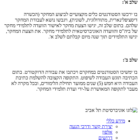
​שלב א':
בו ירכשו הסטודנטים כלים מקצועיים לביצוע המחקר (הכשרה
דיסציפלינארית, מתודולוגית, לשונית), ויגבשו נושא לעבודת המחקר
שלהם. בתום שלב זה, יגישו הצעת מחקר לאישור הוועדה לתלמידי מחקר
של ביה"ס והוועדה האוניברסיטאית לתלמידי מחקר. את הצעת המחקר,
יגישו התלמידים תוך שנה מיום קבלתם לשלב א'.
שלב ב':
בו ימשיכו הסטודנטים במחקרם ויכתבו את עבודת הדוקטורט. בתום
הכתיבה תוגש העבודה לשיפוט. התקופה הקצובה להשלמת כתיבת
העבודה היא חמש (5) שנים ממועד תחילת הלימודים, ובכל מקרה לא
מעבר לתקופה המאושרת על-ידי ועדת תלמידי המחקר.
מידע כללי
יצירת קשר ודרכי הגעה
אלפון
דרושים