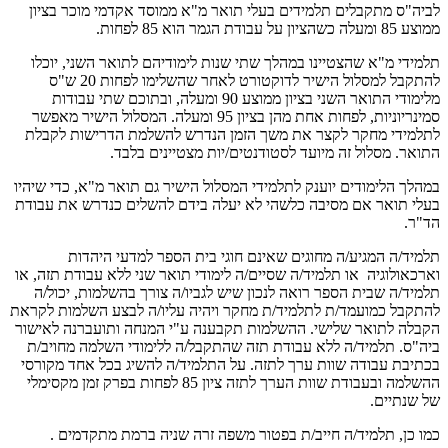
לביה"ס מתקבלים תלמידים בעלי תואר מ"א ממוסד אקדמי מוכר בציון
ממוצע 85 ומעלה כשהציון על עבודת הגמר הוא 85 לפחות.
תלמידי מ"א שהצטיינו במהלך שתי שנות לימודיהם לתואר השני, יוכלו
להתקבל למסלול הישיר לדוקטורט לאחר שהשלימו לפחות 20 ש"ס
מלימודי התואר השני בציון ממוצע 90 ומעלה, ובתוכם שתי עבודות
סמינריוניות, לפחות אחת מהן בציון 95 ומעלה. המסלול הישיר מאפשר
לתלמידי מחקר לקצר את משך הזמן הנדרש להשלמת הדרישות לקבלת
התואר. מסלול זה מיועד לסטודנטים/יות מצטיינים בלבד.
במהלך הלימודים יוענק לתלמידי המסלול הישיר גם תואר מ"א, כדי שיהיו
בעלי תואר אם מסיבה כלשהי לא יעלה בידם להשלים כנדרש את עבודת
הד"ר.
תלמיד/ה המגיע/ה מחוגים שאינם חוגי בית הספר למדעי היהדות
וארכאולוגיה או תלמיד/ה שסיים/ה לימודי תואר שני ללא עבודת תזה, או
תלמיד/ה שבית הספר רואה לנכון שיש לגביו/ה צורך בהשלמות, יכול/ה
להתקבל כמועמד/ת לתלמיד/ת מחקר ויהיה עליו/ה לבצע השלמות לקראת
הקבלה לתואר שלישי. ההשלמות תקבענה ע"י המנחה ותועברנה לאישור
ביה"ס. תלמיד/ה ללא עבודת תזה שהתקבל/ה ללימודי השלמה מחויב/ת
בכתיבת עבודה שוות ערך לתזה. על התלמיד/ה להשיג בכל אחד מקורסי
ההשלמה ובעבודת שוות הערך לתזה ציון 85 לפחות בפרק זמן מקסימלי
של שנתיים.
כמו כן, תלמיד/ה חייב/ת בפטור משפה זרה שניה ברמת מתקדמים .