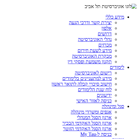
מידע כללי
יצירת קשר ודרכי הגעה
אלפון
דרושים
נהלי האוניברסיטה
מכרזים
מידע לשעת חירום
מבקרת האוניברסיטה
תקנון משמעת ופסקי דין
לימודים
רישום לאוניברסיטה
מידע למתעניינים בלימודים
חישוב סיכויי קבלה לתואר ראשון
לוח שנת הלימודים
ידיעונים
כניסה לאזור האישי
סגל ומינהלה
אגפים ומשרדי מינהלה
ארגון הסגל המנהלי
ארגון הסגל האקדמי הבכיר
ארגון הסגל האקדמי הזוטר
כניסה ל-My Tau