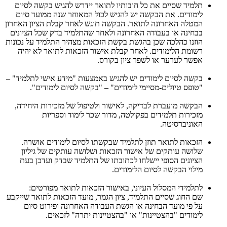
תלמיד שסיים את כל חובותיו לתואר יידרש להגיש בקשה לסיום
לימודים. את הבקשה יש להגיש לכול המאוחר שנה ממועד סיום
המטלה האחרונה לתואר. הבקשה תוגש לאחר קבלת הציון האחרון
בבחינה או בעבודה האחרונה ולאחר שהתלמיד בדק שכל הציונים
הוזנו כהלכה שכן בהגשת בקשת הזכאות מצהיר התלמיד על נכונות
רשומת הלימודים. לאחר קבלת אישור הזכאות לתואר לא יהיה
אפשר לערער או לשפר ציון בקורס.
בקשה לסיום לימודים יש להגיש באמצעות "מידע אישי לתלמיד" –
"טופס טיולים-מסיימי לימודים" – "בקשה לסיום לימודים".
הבקשה מועברת לבדיקה, לאישור ולטיפול של מזכירות היחידה,
מזכירות תלמידים בפקולטה, מדור שכר לימוד וספריות
האוניברסיטה.
הזכאות לתואר תוזן לתלמיד שבקשתו לסיום לימודים אושרה.
שלושה עותקים של אישור הזכאות ושלושה עותקים של גיליון
הציונים הסופי יישלחו לכתובתו של התלמיד שבדק ועדכן בעת
מילוי הבקשה לסיום הלימודים.
לתלמידי המסלול העיוני, באישור הזכאות לתואר מפורטים
:
שם החוג שסיים התלמיד, ציון הגמר, מועד הזכאות לתואר שייקבע
על פי מועד הבחינה או הגשת העבודה האחרונה ופירוט סיום
לימודים "בהצטיינות" או "בהצטיינות יתרה" לזכאים.