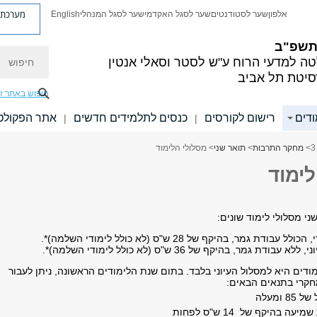
מערכת פ
אלפון
שער לסטודנטים
שער לסגל האקדמי
שער לסגל המנהלי
English
 תשפ"ב
חיפוש
ה למדעי הרוח
ע"ש לסטר וסאלי אנטין
סיטת תל אביב
חיפוש באתר ז
ודים
רישום לקורסים
כנסים לתלמידים חדשים
אתר הפקולט
|
|
>
מחקר התרבות
>
תואר שני
> מסלולי הלימוד
ימוד
י מסלולי לימוד שונים:
בודת גמר, בהיקף של 28 ש"ס (לא כולל לימודי השלמה)*.
ודים היא למסלול העיוני בלבד. בתום שנת הלימודים הראשונה, ניתן לעבור
קרי בתנאים הבאים:
 ומעלה
עה בהיקף של 14 ש"ס לפחות