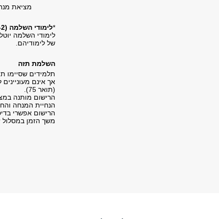
מציאת מנחה
*
לימודי השלמה (12-2 ש"ס)
לימודי השלמה יוטל
של לימודיהם.
השלמת תזה
תלמידים שסיימו תו
אך אינם מעונייני
(תואר 75).
הרישום מותנה במצי
הנחיית המנחה והחו
הרישום אפשרי בדיסציפל
משך הזמן במסלול זה