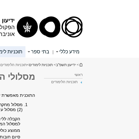
תוכן
תפריט
עליון
ראשי
ידיעון
הפקולט
אוניבר
מידע כללי
בתי ספר
תוכניות לימ
|
הינך נמצא כאן
>
ידיעון תשפ"ב
>
תוכניות לימודים
>
תוכניות הלימודים 3
מסלולי הל
ראשי
תוכניות הלימודים
התוכנית מאפשרת שנ
מסלול מחקרי, הכולל ע
(2) מסלול עיוני, ללא עבודת גמר, בהיקף של 36 ש"ס (לא כולל לימודי השלמה)*.
הקבלה ללימ
למסלול המח
ממוצע כולל של 85
סיום חובות שמי