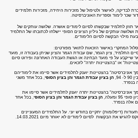
ת לבדיקה, לאישור ולטיפול של מזכירות היחידה, מזכירות תלמידים
ור שכר לימוד וספריות האוניברסיטה.
ר תוזן לתלמיד שבקשתו לסיום לימודים אושרה. שלושה עותקים של
 ושלושה עותקים של גיליון הציונים הסופי יישלחו לכתובתו של התלמיד
בעת מילוי הבקשה לסיום הלימודים.
לול המחקרי באישור הזכאות לתואר מפורטים:
ם התלמיד, ציון הגמר, שם עבודת הגמר והציון שניתן בעבודה זו, מועד
ר שייקבע על פי מועד הבחינה או הגשת העבודה האחרונה ופירוט סיום
טיינות" או "בהצטיינות יתרה" לזכאים.
ך אוניברסיטה" בהצטיינות יוענק לתלמידים אשר סיימו את לימודיהם
- 94,
הן בציון עבודת הגמר והן בציון הסופי
, בכל אחד משני
 בנפרד.
ך אוניברסיטה" בהצטיינות יתרה יוענק לתלמידים אשר סיימו את
י 95 ומעלה,
הן בציון עבודת הגמר והן בציון הסופי
, בכל אחד
ם אלה בנפרד.
ודות (דיפלומות) יתקיים בחודש יוני. על התלמידים המעוניינים
הגיש את הבקשות לסיום לימודים לא יאוחר מיום 14.03.2021.