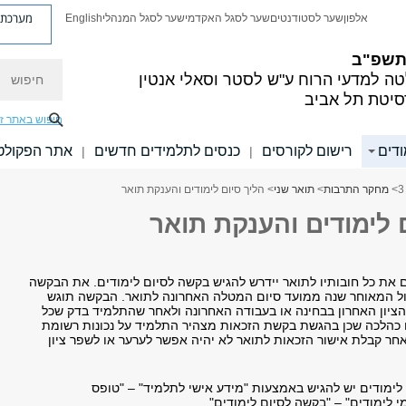
מערכת פ
אלפון
שער לסטודנטים
שער לסגל האקדמי
שער לסגל המנהלי
English
 תשפ"ב
חיפוש
ה למדעי הרוח
ע"ש לסטר וסאלי אנטין
סיטת תל אביב
חיפוש באתר ז
ודים
רישום לקורסים
כנסים לתלמידים חדשים
אתר הפקולט
|
|
>
מחקר התרבות
>
תואר שני
> הליך סיום לימודים והענקת תואר
 לימודים והענקת תואר
 את כל חובותיו לתואר יידרש להגיש בקשה לסיום לימודים. את הבקשה
ול המאוחר שנה ממועד סיום המטלה האחרונה לתואר. הבקשה תוגש
ציון האחרון בבחינה או בעבודה האחרונה ולאחר שהתלמיד בדק שכל
נו כהלכה שכן בהגשת בקשת הזכאות מצהיר התלמיד על נכונות רשומת
אחר קבלת אישור הזכאות לתואר לא יהיה אפשר לערער או לשפר ציון
לימודים יש להגיש באמצעות "מידע אישי לתלמיד" – "טופס
י לימודים" – "בקשה לסיום לימודים".