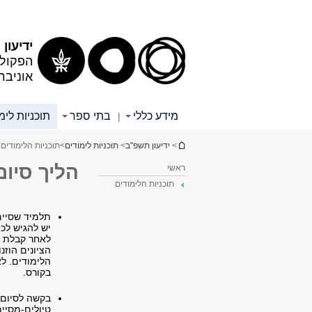
תוכן
תפריט
עליון
ראשי
ידיעון
הפקולט
אוניבר
מידע כללי
בתי ספר
תוכניות לימ
|
הינך נמצא כאן
>
ידיעון תשפ"ב
>
תוכניות לימודים
>
תוכניות הלימודים 3
הליך סיום
ראשי
תוכניות הלימודים
תלמיד שסיים
יש להגיש לכ
לאחר קבלת ה
הציונים הוז
הלימודים. ל
בקורס.
בקשה לסיום 
טיולים-מסיימ