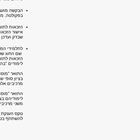
הבקשה מועבר
בפקולטה, מד
הזכאות לתוא
אישור הזכאות
שבדק ועדכן 
לתלמידי המס
שם החוג שסיי
הזכאות לתוא
לימודים "בהצ
התואר "מוסמ
בציון סופי שבין 90 ל
מרכיבים אלה
התואר "מוסמ
לימודיהם בציון סופ
משני מרכיבי
טקס הענקת תע
להשתתף בטקס ל