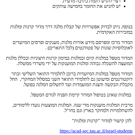
רצוי להגיש דוגמת כתיבה מדעית.
יש להגיש את החומר בחמישה עותקים
בנוסף, ניתן לבדוק אפשרויות של קבלת מלגה דרך מדור קרנות ומלגות
במזכירות האקדמית.
המדור מרכז ומפרסם מידע אודות מלגות, מענקים ופרסים המיועדים
לאוכלוסיות שונות של סטודנטים (לכל התארים) .
המדור מטפל במלגות קיום ובמלגות במימון קרנות חיצוניות ובכללן מלגות
המועצה להשכלה גבוהה ומלגות המוענקות על ידי משרדי ממשלה.
המדור מטפל במלגות המיועדות ברובן לתלמידי התואר השלישי ובתר
דוקטורנטים ומיעוטן גם לתלמידי התואר השני במסלול המחקרי, החל
מקבלת הבקשה והצגת המועמדות ועד לתשלום המלגה בפועל.
במלגות שאינן בטיפול המדור קיימת הפניה לגורם המטפל.
מרבית המלגות מוענקות מדי שנה. המלגות המוצעות נועדו ללימודים,
להשתלמויות ולמחקר בארץ וגם בחו"ל.
להן קישור למדור "קרנות ומלגות"
https://acad-sec.tau.ac.il/israel-students