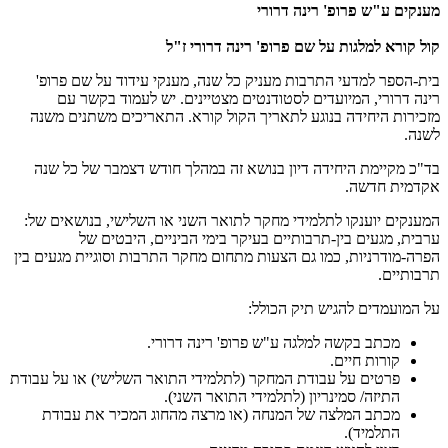
מענקים ע"ש פרופ' רינה דרורי
קול קורא למלגות על שם פרופ' רינה דרורי ז"ל
בית-הספר למדעי התרבות מעניק כל שנה, מענקי עידוד על שם פרופ'
רינה דרורי, המיועדים לסטודנטים מצטיינים. יש לעמוד בקשר עם
מזכירות היחידה בנוגע לתאריך הקול קורא. התאריכים משתנים משנה
לשנה.
בד"כ מקיימת היחידה דיון בנושא זה במהלך חודש דצמבר של כל שנה
אקדמית חדשה.
המענקים יוענקו לתלמידי מחקר לתואר השני או השלישי, בנושאים של:
ערבית, מגעים בין-תרבותיים בעיקר בימי הביניים, היבטים של
הפרה-מודרניות, כמו גם הצעות מתחום מחקר התרבות וסוגיית מגעים בין
תרבותיים.
על המועמדים להגיש תיק הכולל:
מכתב בקשה למלגה ע"ש פרופ' רינה דרורי.
קורות חיים.
פרטים על עבודת המחקר (לתלמידי התואר השלישי) או על עבודת
התיזה/ סמינריון (לתלמידי התואר השני).
מכתב המלצה של המנחה (או מרצה מהחוג המכיר את עבודת
התלמיד).