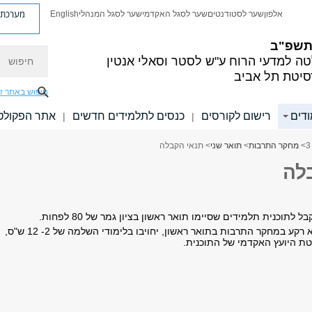
מערכת פ
אלפון
שער לסטודנטים
שער לסגל האקדמי
שער לסגל המנהלי
English
 תשפ"ב
חיפוש
ה למדעי הרוח
ע"ש לסטר וסאלי אנטין
סיטת תל אביב
חיפוש באתר ז
ודים
רישום לקורסים
כנסים לתלמידים חדשים
אתר הפקולט
|
|
>
מחקר התרבות
>
תואר שני
> תנאי הקבלה
לה
לתוכנית תלמידים שסיימו תואר ראשון בציון גמר של 80 לפחות.
תלמידים ללא רקע במחקר התרבות בתואר ראשון, יחויבו בלימודי השלמה של 2- 12 ש"ס,
ת היועץ האקדמי של התוכנית.