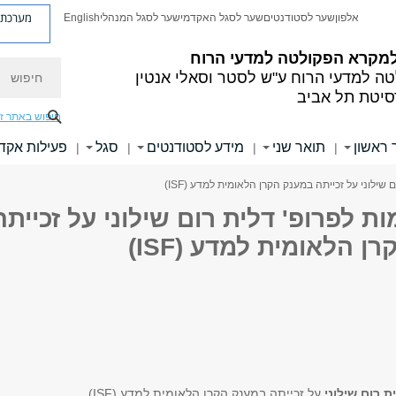
מערכת פ
אלפון
שער לסטודנטים
שער לסגל האקדמי
שער לסגל המנהלי
English
למקרא
הפקולטה למדעי הרוח
חיפוש
ה למדעי הרוח
ע"ש לסטר וסאלי אנטין
סיטת תל אביב
חיפוש באתר ז
 ראשון
תואר שני
מידע לסטודנטים
סגל
פעילות אקד
|
|
|
|
שילוני על זכייתה במענק הקרן הלאומית למדע (ISF)
ת לפרופ' דלית רום שילוני על זכייתה
 הלאומית למדע (ISF)
ת רום שילוני
על זכייתה במענק הקרן הלאומית למדע (ISF)