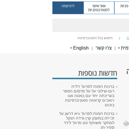
ניות
אזור אישי
להרשמה
לסטודנטים.יות
ה
חיפוש בכל האוניברסיטה
מית
צרו קשר
English
|
|
חדשות נוספות
ברכות חמות לפרופ' דלית
רום-שילוני על על פרסום הספר
בעריכתה יחד עם באטה אגו
ויואכים קראוזה מאוניברסיטת
בוכום
ברכות חמות לפרופ' גיא דרשן על
זכייתו במענק קרן גרדה הנקל
למחקר משותף עם פרופ' לידר
ספיר-חן