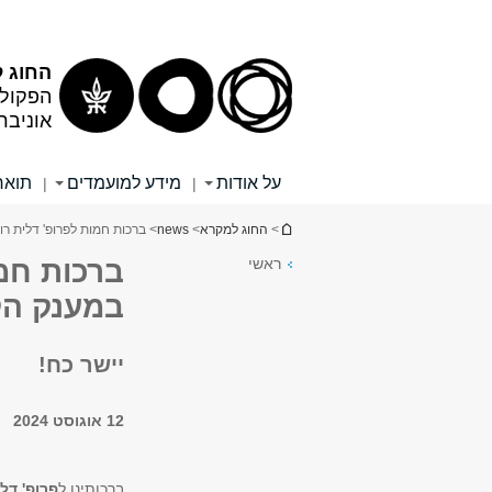
תוכן
תפריט
עליון
ראשי
החוג 
הפקולט
אוניבר
על אודות
מידע למועמדים
תואר
|
|
הינך נמצא כאן
>
החוג למקרא
>
news
> ברכות חמות לפרופ' דלית רום 
ראשי
ברכות חמו
במענק הקרן
יישר כח!
12 אוגוסט 2024
ברכותינו ל
פרופ' דלי