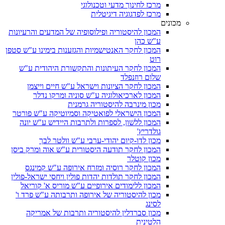
מרכז לחינוך מדעי וטכנולוגי
מרכז לפדגוגיה דיגיטלית
מכונים
המכון להיסטוריה ופילוסופיה של המדעים והרעיונות
ע"ש כהן
המכון לחקר האנטישמיות והגזענות בימינו ע"ש סטפן
רוט
המכון לחקר העיתונות והתקשורת היהודית ע"ש
שלום רוזנפלד
המכון לחקר הציונות וישראל ע"ש חיים וייצמן
המכון לארכיאולוגיה ע"ש סוניה ומרקו נדלר
מכון מינרבה להיסטוריה גרמנית
המכון הישראלי לפואטיקה וסמיוטיקה ע"ש פורטר
המכון ללשון, לספרות ולתרבות היידיש ע"ש יונה
גולדריץ'
מכון לדו-קיום יהודי-ערבי ע"ש וולטר לבך
המכון לחקר תודעה היסטורית ע"ש אוה ומרק ביסן
מכון קוטלר
המכון לחקר רוסיה ומזרח אירופה ע"ש קמינגס
המכון לחקר תולדות יהדות פולין ויחסי ישראל-פולין
המכון ללימודים אירופיים ע"ש מוריס א' קוריאל
מכון להיסטוריה של אירופה ותרבותה ע"ש פרד ו'
לסינג
מכון סברדלין להיסטוריה ותרבות של אמריקה
הלטינית