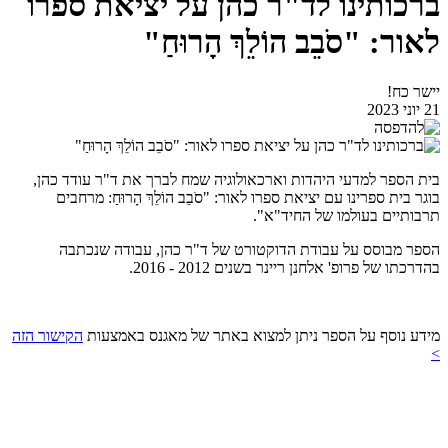
ברכותינו לד"ר כהן על יציאת ספרו
לאור: "סֹבֵב הוֹלֵךְ הָרוּחַ"
יישר כח!
21 יוני 2023
בית הספר למדעי היהדות וארכאולוגיה שמח לברך את ד"ר עודד כהן,
בוגר בית ספרינו עם יציאת ספרו לאור: "סֹבֵב הוֹלֵךְ הָרוּחַ: מרחבים
תרבותיים בעולמו של החיד"א".
הספר מבוסס על עבודת הדוקטורט של ד"ר כהן, עבודה שנכתבה
בהדרכתו של פרופ' אלחנן ריינר בשנים 2012 - 2016.
מידע נוסף על הספר ניתן למצוא באתר של מאגנס באמצעות
הקישור הזה
>