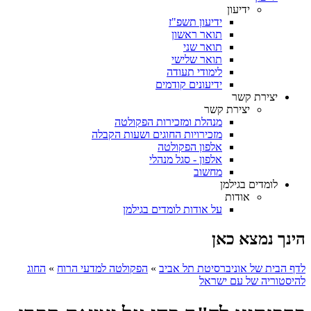
ידיעון
ידיעון תשפ"ז
תואר ראשון
תואר שני
תואר שלישי
לימודי תעודה
ידיעונים קודמים
יצירת קשר
יצירת קשר
מנהלת ומזכירות הפקולטה
מזכירויות החוגים ושעות הקבלה
אלפון הפקולטה
אלפון - סגל מנהלי
מחשוב
לומדים בגילמן
אודות
על אודות לומדים בגילמן
הינך נמצא כאן
לדף הבית של אוניברסיטת תל אביב
»
הפקולטה למדעי הרוח
»
החוג
להיסטוריה של עם ישראל