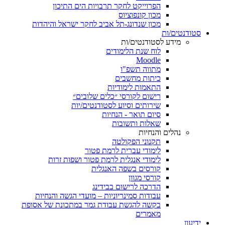
הפרוייקט לחקר תרבויות הים התיכון
מכון קונפוציוס
מכון שנדונג-תל אביב לחקר ישראל והיהדות
סטודנטים/ות
מידע לסטודנטים/ות
לוח שנת הלימודים
Moodle
מתווה תשפ"ו
כיתות מחשבים
התאמות לימודיות
רישום לקורסי ״כלים שלובים״
שירותים וסיוע לסטודנטים/יות
סיום תואר - הנחיות
שאלות ותשובות
נהלים והנחיות
תקנוני הפקולטה
לימודי עברית לרמת פטור
לימודי אנגלית לרמת פטור ושפות זרות
קורסים בשפה האנגלית
קורסי מגוון
הדרכה לרישום בבידינג
עבודות סמינריוניות – מועדי הגשה והנחיות
בקשה להגשת עבודת גמר במתכונת של אסופת
מאמרים
ידיעון