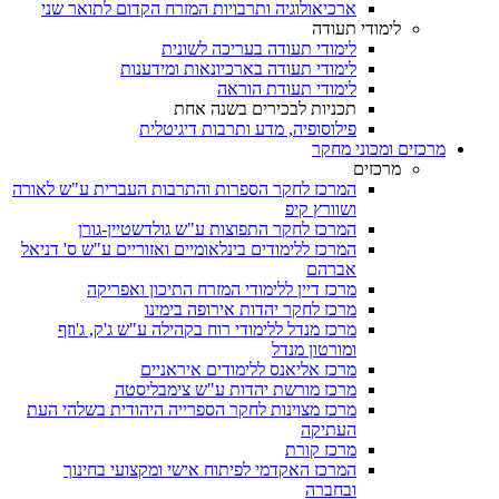
ארכיאולוגיה ותרבויות המזרח הקדום לתואר שני
לימודי תעודה
לימודי תעודה בעריכה לשונית
לימודי תעודה בארכיונאות ומידענות
לימודי תעודת הוראה
תכניות לבכירים בשנה אחת
פילוסופיה, מדע ותרבות דיגיטלית
מרכזים ומכוני מחקר
מרכזים
המרכז לחקר הספרות והתרבות העברית ע"ש לאורה
ושוורץ קיפ
המרכז לחקר התפוצות ע"ש גולדשטיין-גורן
המרכז ללימודים בינלאומיים ואזוריים ע"ש ס' דניאל
אברהם
מרכז דיין ללימודי המזרח התיכון ואפריקה
מרכז לחקר יהדות אירופה בימינו
מרכז מנדל ללימודי רוח בקהילה ע"ש ג'ק, ג'וזף
ומורטון מנדל
מרכז אליאנס ללימודים איראניים
מרכז מורשת יהדות ע"ש צימבליסטה
מרכז מצוינות לחקר הספרייה היהודית בשלהי העת
העתיקה
מרכז קורת
המרכז האקדמי לפיתוח אישי ומקצועי בחינוך
ובחברה