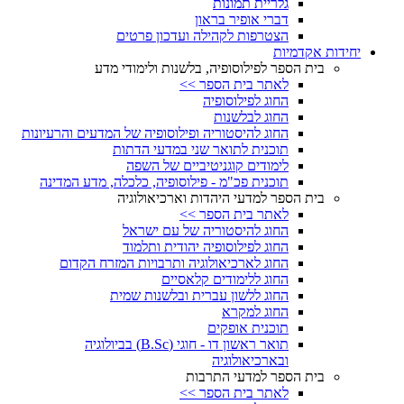
גלריית תמונות
דברי אופיר בראון
הצטרפות לקהילה ועדכון פרטים
יחידות אקדמיות
בית הספר לפילוסופיה, בלשנות ולימודי מדע
לאתר בית הספר >>
החוג לפילוסופיה
החוג לבלשנות
החוג להיסטוריה ופילוסופיה של המדעים והרעיונות
תוכנית לתואר שני במדעי הדתות
לימודים קוגניטיביים של השפה
תוכנית פכ"מ - פילוסופיה, כלכלה, מדע המדינה
בית הספר למדעי היהדות וארכיאולוגיה
לאתר בית הספר >>
החוג להיסטוריה של עם ישראל
החוג לפילוסופיה יהודית ותלמוד
החוג לארכיאולוגיה ותרבויות המזרח הקדום
החוג ללימודים קלאסיים
החוג ללשון עברית ובלשנות שמית
החוג למקרא
תוכנית אופקים
תואר ראשון דו - חוגי (B.Sc) בביולוגיה
ובארכיאולוגיה
בית הספר למדעי התרבות
לאתר בית הספר >>