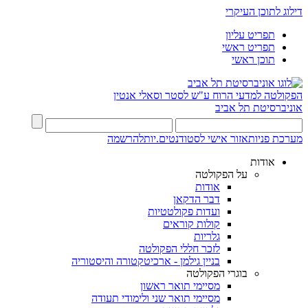
דילוג לתוכן העיקרי
תפריט עליון
תפריט ראשי
תוכן ראשי
הפקולטה למדעי הרוח
ע"ש לסטר וסאלי אנטין
אוניברסיטת תל אביב
מערכת פניות
אזור אישי לסטודנטים.יות
להרשמה
אודות
על הפקולטה
אודות
דבר הדקאן
ועדות פקולטטיות
קולות קוראים
גלריות
לזכר חללי הפקולטה
בניין גילמן - ארכיטקטורה והיסטוריה
בוגרי הפקולטה
מסיימי תואר ראשון
מסיימי תואר שני ולימודי תעודה