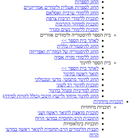
החוג לספרות
החוג לספרות אנגלית ולימודים אמריקניים
החוג ללימודי ערבית ואסלאם
תוכנית ללימודי תרבות צרפת
תוכנית למחקר התרבות
תוכנית ללימודי נשים ומגדר
בית הספר להיסטוריה ולימודים אזוריים
לאתר בית הספר >>
החוג להיסטוריה כללית
החוג להיסטוריה של המזה"ת ואפריקה
החוג ללימודי מזרח אסיה
בית הספר לחינוך
לאתר בית הספר >>
תואר ראשון בחינוך
החוג לחינוך מתמטי, מדעי וטכנולוגי
תוכנית לחינוך רב לשוני
החוג למדיניות ומנהל בחינוך
החוג לחינוך מיוחד ולייעוץ חינוכי (כולל לקויות למידה)
תוכניות מיוחדות
תוכניות מיוחדות
תוכנית מואצת לתואר ראשון ושני
התוכנית הרב-תחומית במדעי הרוח
תוכניות בינלאומיות
תכנית הלימודים הרב-תחומית לתואר ראשון במדעי
הרוח