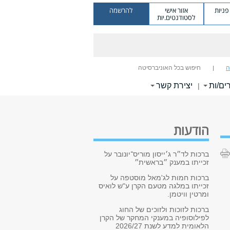
ניות
אזור אישי
להרשמה
לסטודנטים.יות
ה
חיפוש בכל האוניברסיטה
ים/ות
יצירת קשר
|
הודעות
ברכות לד״ר ג׳ייסון מוריס־יונובר על
זכייתו במענק ״בראשית״
ברכות חמות לג'מאל מוסטפה על
זכייתו במלגה מטעם הקרן ע"ש לואיס
ומרטין וויטמן.
ברכות לזוכות ולזוכים של החוג
לפילוסופיה במענקי המחקר של הקרן
הלאומית למדע לשנת 2026/27