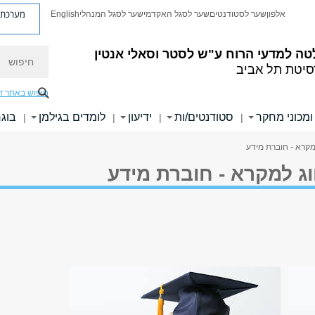
מערכת פ
אלפון
שער לסטודנטים
שער לסגל האקדמי
שער לסגל המנהלי
English
חיפוש
טה למדעי הרוח
ע"ש לסטר וסאלי אנטין
סיטת תל אביב
חיפוש באתר ז
ומכוני מחקר
סטודנטים/ות
ידיעון
לומדים בגילמן
בוגר
|
|
|
|
מקרא - חוברת מידע
ג למקרא - חוברת מידע