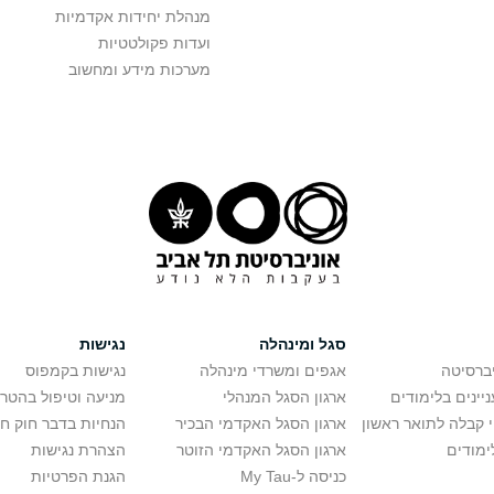
מנהלת יחידות אקדמיות
ועדות פקולטטיות
מערכות מידע ומחשוב
סגל ומינהלה
נגישות
יברסיטה
אגפים ומשרדי מינהלה
נגישות בקמפוס
יינים בלימודים
ארגון הסגל המנהלי
מניעה וטיפול בהטר
י קבלה לתואר ראשון
ארגון הסגל האקדמי הבכיר
הנחיות בדבר חוק ח
ימודים
ארגון הסגל האקדמי הזוטר
הצהרת נגישות
כניסה ל-My Tau
הגנת הפרטיות