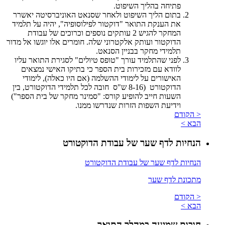
פתיחה בהליך השיפוט.
בתום הליך השיפוט ולאחר שסנאט האוניברסיטה יאשרר
את הענקת התואר "דוקטור לפילוסופיה", יהיה על תלמיד
המחקר להגיש 2 עותקים נוספים וכרוכים של עבודת
הדוקטור ועותק אלקטרוני שלה. חומרים אלו יוגשו אל מדור
תלמידי מחקר בבניין הסנאט.
לפני שהתלמיד עורך "טופס טיולים" לסגירת התואר עליו
לוודא עם מזכירות בית הספר כי בתיקו האישי נמצאים
האישורים על לימודי ההשלמה (אם היו כאלה), לימודי
הדוקטורט (8-16 ש"ס חובה לכל תלמידי הדוקטורט, בין
השעות חייב להופיע קורס: "סמינר מחקר של בית הספר")
וידיעת השפות הזרות שנדרשו ממנו.
< הקודם
הבא >
הנחיות לדף שער של עבודת הדוקטורט
הנחיות לדף שער של עבודת הדוקטורט
מתכונת לדף שער
< הקודם
הבא >
חובות שמיעה במהלך התואר