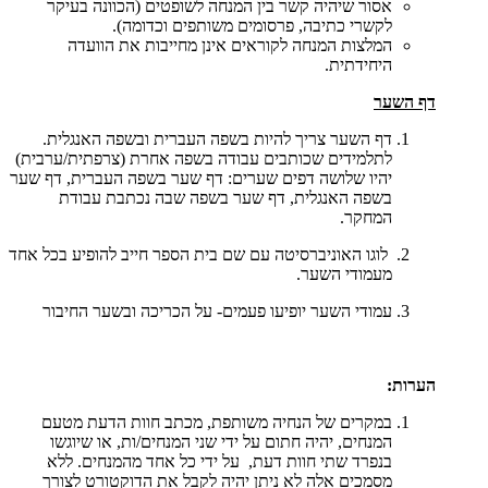
אסור שיהיה קשר בין המנחה לשופטים (הכוונה בעיקר
לקשרי כתיבה, פרסומים משותפים וכדומה).
המלצות המנחה לקוראים אינן מחייבות את הוועדה
היחידתית.
דף השער
דף השער צריך להיות בשפה העברית ובשפה האנגלית.
לתלמידים שכותבים עבודה בשפה אחרת (צרפתית/ערבית)
יהיו שלושה דפים שערים: דף שער בשפה העברית, דף שער
בשפה האנגלית, דף שער בשפה שבה נכתבת עבודת
המחקר.
לוגו האוניברסיטה עם שם בית הספר חייב להופיע בכל אחד
מעמודי השער.
עמודי השער יופיעו פעמים- על הכריכה ובשער החיבור
הערות:
במקרים של הנחיה משותפת, מכתב חוות הדעת מטעם
המנחים, יהיה חתום על ידי שני המנחים/ות, או שיוגשו
בנפרד שתי חוות דעת, על ידי כל אחד מהמנחים. ללא
מסמכים אלה לא ניתן יהיה לקבל את הדוקטורט לצורך