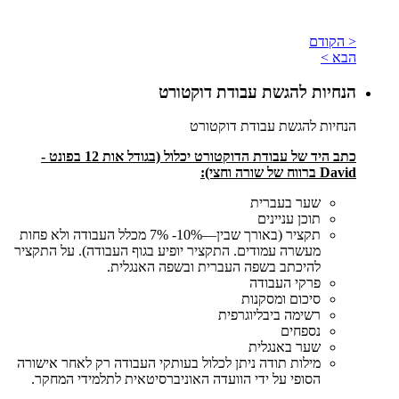
< הקודם
הבא >
הנחיות להגשת עבודת דוקטורט
הנחיות להגשת עבודת דוקטורט
כתב היד של עבודת הדוקטורט יכלול (בגודל אות 12 בפונט -
David ברווח של שורה וחצי):
שער בעברית
תוכן עניינים
תקציר (באורך שבין—10%- 7% מכלל העבודה ולא פחות
מעשרה עמודים. התקציר יופיע בגוף העבודה). על התקציר
להיכתב בשפה העברית ובשפה האנגלית.
פרקי העבודה
סיכום ומסקנות
רשימה ביבליוגרפית
נספחים
שער באנגלית
מילות תודה ניתן לכלול בעותקי העבודה רק לאחר אישורה
הסופי על ידי הוועדה האוניברסיטאית לתלמידי המחקר.