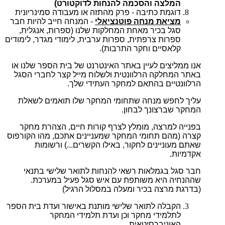
המלצה והסכמה להנחות לדוקטורט)
דוגמת כתיבה - פרק מהתזה או מעבודה סמינריונית
מציאת מנחה פוטנציאלי
- המנחה חייב להיות חבר
סגל בכיר מאחת המחלקות שלנו (ספרות, אנגלית,
ספרות צרפתית, ספרות ערבית, לימודי מגדר, לימודים
קלאסיים וחקר התרבות).
אנו ממליצים לעיין באתר האינטרנט של בית הספר שלנו או
באתר המחלקה הרלוונטית ולשלוח מייל קצר לחברי הסגל
הרלוונטיים בהתאם למחקר העתידי שלך.
עליך לחפש מנחה שתחומי המחקר שלו תואמים לשאלת
המחקר שברצונך לבחון.
בפנייה למרצה, מומלץ לצרף קורות חיים, הצהרת מחקר
קצרה (מהם תחומי המחקר שמעניינים אתכם, מהו הקורפוס
שאתם מעוניינים לחקור, באילו הקשרים...) ורשומות
אקדמיות.
חבר סגל בגמלאות רשאי להנחות לתואר שלישי בתנאי
שההנחיה היא משותפת עם איש סגל פעיל במערכת.
(בדרגת מרצה בכיר ומעלה במסלול הרגיל)
הקבלה לתואר שלישי מותנת באישור ועדת בית הספר
לתלמידי מחקר וכן ועדת תלמידי המחקר
האוניברסיטאית
.