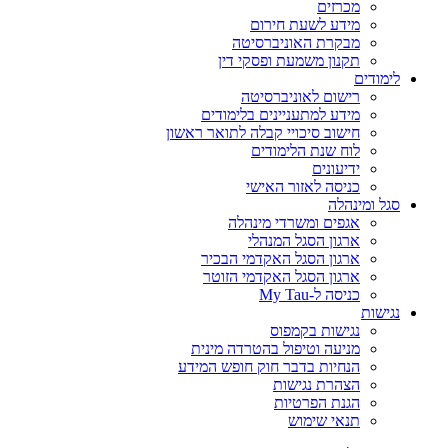
מכרזים
מידע לשעת חירום
מבקרת האוניברסיטה
תקנון משמעת ופסקי דין
לימודים
רישום לאוניברסיטה
מידע למתעניינים בלימודים
חישוב סיכויי קבלה לתואר ראשון
לוח שנת הלימודים
ידיעונים
כניסה לאזור האישי
סגל ומינהלה
אגפים ומשרדי מינהלה
ארגון הסגל המנהלי
ארגון הסגל האקדמי הבכיר
ארגון הסגל האקדמי הזוטר
כניסה ל-My Tau
נגישות
נגישות בקמפוס
מניעה וטיפול בהטרדה מינית
הנחיות בדבר חוק חופש המידע
הצהרת נגישות
הגנת הפרטיות
תנאי שימוש