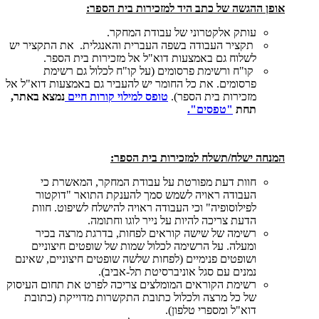
אופן ההגשה של כתב היד למזכירות בית הספר:
עותק אלקטרוני של עבודת המחקר.
תקציר העבודה בשפה העברית והאנגלית. את התקציר יש
לשלוח גם באמצעות דוא"ל אל מזכירות בית הספר.
קו"ח ורשימת פרסומים (על קו"ח לכלול גם רשימת
פרסומים. את כל החומר יש להעביר גם באמצעות דוא"ל אל
מזכירות בית הספר).
טופס למילוי קורות חיים
נמצא באתר,
תחת
"טפסים".
המנחה ישלח/תשלח למזכירות בית הספר:
חוות דעת מפורטת על עבודת המחקר, המאשרת כי
העבודה ראויה לשמש סמך להענקת התואר "דוקטור
לפילוסופיה" וכי העבודה ראויה להישלח לשיפוט. חוות
הדעת צריכה להיות על נייר לוגו וחתומה.
רשימה של שישה קוראים לפחות, בדרגת מרצה בכיר
ומעלה. על הרשימה לכלול שמות של שופטים חיצוניים
ושופטים פנימיים (לפחות שלשה שופטים חיצוניים, שאינם
נמנים עם סגל אוניברסיטת תל-אביב).
רשימת הקוראים המומלצים צריכה לפרט את תחום העיסוק
של כל מרצה ולכלול כתובת התקשרות מדוייקת (כתובת
דוא"ל ומספרי טלפון).