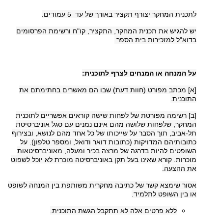
לתכנית המחקר יצורף תקציר באורך של עד 5 עמודים.
יש להגיש את תכנית המחקר, התקציר, קו"ח ורשימת הפרסומים
בדוא"ל למזכירות בית הספר.
על המנחה או המנחים לצרף לתוכנית:
[א] מכתב מפורט (חוות דעת) שבו הם מאשרים בחתימתם את
התוכנית.
[ב] רשימה מפורטת של לפחות שישה קוראים אפשריים לתוכנית
המחקר, שלפחות שלושה מהם אינם נמנים עם סגל אוניברסיטת
תל-אביב, תוך הסבר על שייכותו של כל אחד מהם לנושא, ובצירוף
כתובותיהם המדויקות (כתובות דואר ודואל, ומספר טלפון). על
השופטים להיות בדרגה של מרצה בכיר ומעלה, מאוניברסיטאות
מוכרות. קורא שאינו בעל תקן באוניברסיטה מוכרת לא יוכל לשפוט
את ההצעה.
אסור שימצא קשר של כתיבה מחקרית משותפת בין המנחה לשופט
או בין השופט לתלמיד.
ללא פרטים אלה לא תתקבל הגשת התוכנית.