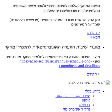
הצעת המחקר נשלחת לשיפוט חיצוני ולאחר אישור השופטים
התלמידים/דות עוברות/עוברים לשלב ב'.
זמן התקן להגשת עבודת המחקר הסופית (מראשית הלימודים)
עומד על חמש שנים
< הקודם
הבא >
מועדי ישיבות הוועדה האוניברסיטאית לתלמידי מחקר
מועדי ישיבות הוועדה האוניברסיטאית לתלמידי מחקר מפורסמים
https://acad-sec.tau.ac.il/annual-schedule-phd-
-
כאן
committees-and-deadlines
< הקודם
מידע כללי
יצירת קשר ודרכי הגעה
אלפון
דרושים
נהלי האוניברסיטה