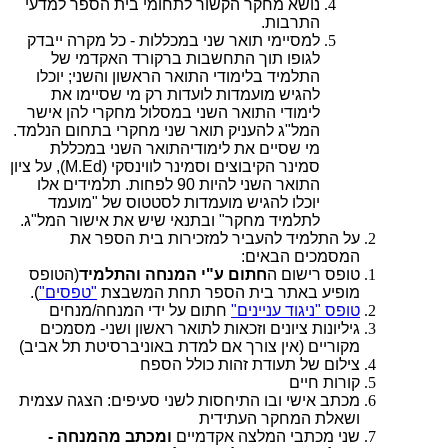
נושא מחקר הקשור לתחומי בית הספר למדעי
התרבות.
למסיימי תואר שני במכללות - כל מקרה ייבדק
לגופו תוך התחשבות ברקורד האקדמי של
התלמיד בלימודי התואר הראשון והשני; יוכלו
להגיש מועמדות לועדות רק מי שסיימו את
לימודי התואר השני במסלול מחקרי להן אישר
המל"ג להעניק תואר שני מחקרי בתחום הנלמד.
מי שסיים את לימודיהתואר השני במכללת
סמינר הקיבוצים וסמינר לווינסקי (
M.Ed
), על ציון
התואר השני להיות 90 לפחות. תלמידים אלו
יוכלו להגיש מועמדות לסטטוס של "מועמד
לתלמיד מחקר" ובתנאי שיש את אישור המל"ג.
על התלמיד להעביר למזכירות בית הספר את
המסמכים הבאים:
טופס רישום ה
חתום ע"י המנחה והתלמיד
(הטופס
מופיע באתר בית הספר תחת המשבצת
"טפסים"
).
טופס "ניגוד עניינים"
חתום על ידי המנחה/מנחים
גיליונות ציונים וזכאות לתואר ראשון ושני- מסמכים
מקוריים (אין צורך אם למדת באוניברסיטת תל אביב)
צילום של תעודת זהות כולל הספח
קורות חיים
מכתב אישי ובו התיחסות לשני סעיפים: הצגה עצמית
ושאלת המחקר העתידית
שני מכתבי המלצה אקדמיים
ומכתב מהמנחה -