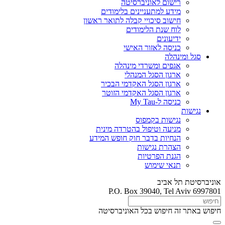
רישום לאוניברסיטה
מידע למתעניינים בלימודים
חישוב סיכויי קבלה לתואר ראשון
לוח שנת הלימודים
ידיעונים
כניסה לאזור האישי
סגל ומינהלה
אגפים ומשרדי מינהלה
ארגון הסגל המנהלי
ארגון הסגל האקדמי הבכיר
ארגון הסגל האקדמי הזוטר
כניסה ל-My Tau
נגישות
נגישות בקמפוס
מניעה וטיפול בהטרדה מינית
הנחיות בדבר חוק חופש המידע
הצהרת נגישות
הגנת הפרטיות
תנאי שימוש
אוניברסיטת תל אביב
P.O. Box 39040, Tel Aviv 6997801
חיפוש באתר זה
חיפוש בכל האוניברסיטה