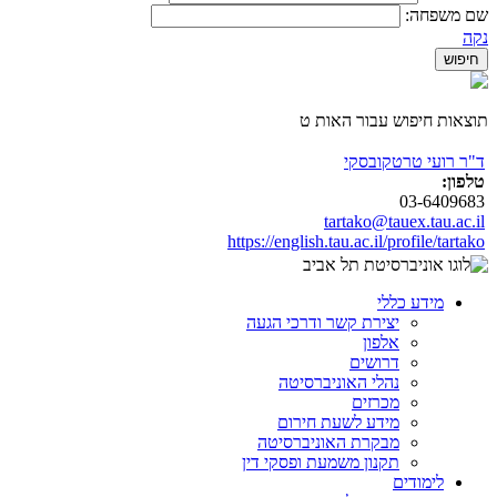
שם משפחה:
נקה
תוצאות חיפוש עבור האות ט
ד"ר רועי טרטקובסקי
טלפון:
03-6409683
tartako@tauex.tau.ac.il
https://english.tau.ac.il/profile/tartako
מידע כללי
יצירת קשר ודרכי הגעה
אלפון
דרושים
נהלי האוניברסיטה
מכרזים
מידע לשעת חירום
מבקרת האוניברסיטה
תקנון משמעת ופסקי דין
לימודים