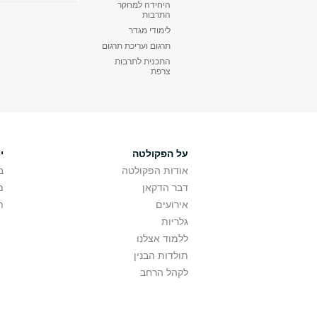
היחידה למחקר
התרבות
לימודי מגדר
תרגום ועריכת תרגום
התכנית לתרבות
צרפת
על הפקולטה
י
אודות הפקולטה
ב
דבר הדקאן
מ
אירועים
ת
גלריות
ללמוד אצלנו
תולדות הבנין
לקהל הרחב