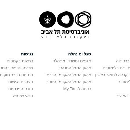
סגל ומינהלה
נגישות
יברסיטה
אגפים ומשרדי מינהלה
נגישות בקמפוס
יינים בלימודים
ארגון הסגל המנהלי
מניעה וטיפול בהטר
י קבלה לתואר ראשון
ארגון הסגל האקדמי הבכיר
הנחיות בדבר חוק ח
ימודים
ארגון הסגל האקדמי הזוטר
הצהרת נגישות
כניסה ל-My Tau
הגנת הפרטיות
 האישי
תנאי שימוש