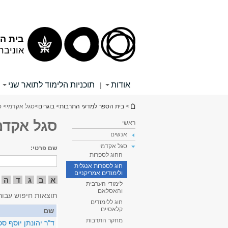
תוכן
תפריט
עליון
ראשי
בית הס
אוניבר
אודות
תוכניות הלימוד לתואר שני
|
הינך נמצא כאן
>
בית הספר למדעי התרבות
>
בוגרים
>
סגל אקדמי
> ס
סגל אקדמ
ראשי
אנשים
סגל אקדמי
שם פרטי:
החוג לספרות
חוג לספרות אנגלית
ולימודים אמריקניים
א
ב
ג
ד
ה
לימודי הערבית
והאסלאם
תוצאות חיפוש עבור
חוג ללימודים
קלאסיים
שם
מחקר התרבות
ד"ר יהונתן יוסף ס