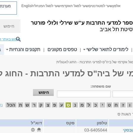
מערכת פ
אלפון
שער לסטודנטים
שער לסגל האקדמי
שער לסגל המנהלי
English
חיפוש
פר למדעי התרבות ע"ש שירלי ולזלי פורטר
סיטת תל אביב
חיפוש באתר ז
לימודים לתואר שלישי
טפסים מקוונים
תקנונים והנחיות
ב
|
|
|
גל אקדמי של ביה"ס למדעי התרבות - החוג לאנגלית
י של ביה"ס למדעי התרבות - החוג ל
שם משפחה:
ו
ז
ח
ט
י
כ
ל
מ
נ
ס
ע
פ
צ
ק
ר
ש
ת
הכל
נק
 האות ס
טלפון
פקס
דוא"ל
טבסקי
03-6405044