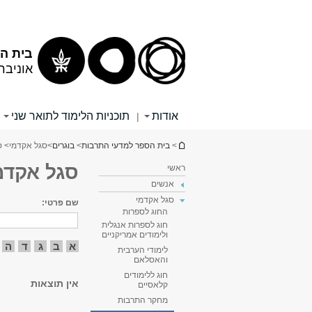
תוכן
תפריט
עליון
ראשי
בית הס
אוניבר
אודות
תוכניות הלימוד לתואר שני
|
הינך נמצא כאן
>
בית הספר למדעי התרבות
>
בוגרים
>
סגל אקדמי
> ס
סגל אקדמ
ראשי
אנשים
סגל אקדמי
שם פרטי:
החוג לספרות
חוג לספרות אנגלית
ולימודים אמריקניים
א
ב
ג
ד
ה
לימודי הערבית
והאסלאם
חוג ללימודים
אין תוצאות
קלאסיים
מחקר התרבות