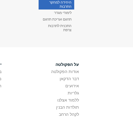
היחידה למחקר
התרבות
לימודי מגדר
תרגום ועריכת תרגום
התכנית לתרבות
צרפת
על הפקולטה
י
אודות הפקולטה
ב
דבר הדקאן
מ
אירועים
ת
גלריות
ללמוד אצלנו
תולדות הבנין
לקהל הרחב