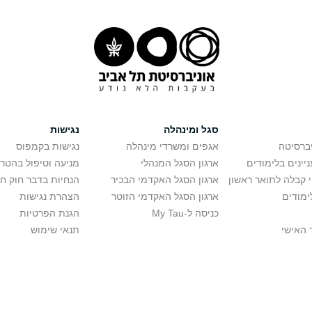
סגל ומינהלה
נגישות
יברסיטה
אגפים ומשרדי מינהלה
נגישות בקמפוס
יינים בלימודים
ארגון הסגל המנהלי
מניעה וטיפול בהטר
י קבלה לתואר ראשון
ארגון הסגל האקדמי הבכיר
הנחיות בדבר חוק ח
ימודים
ארגון הסגל האקדמי הזוטר
הצהרת נגישות
כניסה ל-My Tau
הגנת הפרטיות
 האישי
תנאי שימוש