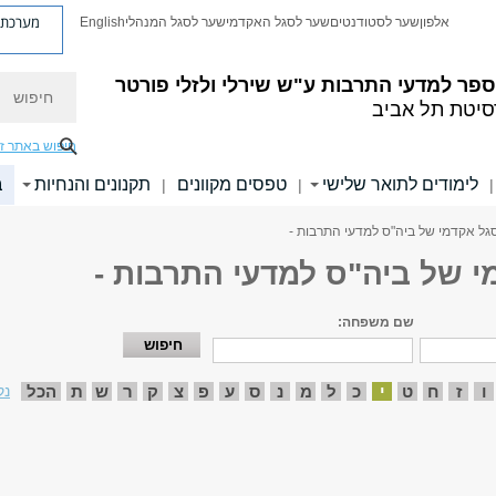
מערכת פ
אלפון
שער לסטודנטים
שער לסגל האקדמי
שער לסגל המנהלי
English
חיפוש
פר למדעי התרבות ע"ש שירלי ולזלי פורטר
סיטת תל אביב
חיפוש באתר ז
לימודים לתואר שלישי
טפסים מקוונים
תקנונים והנחיות
ב
|
|
|
גל אקדמי של ביה"ס למדעי התרבות -
י של ביה"ס למדעי התרבות -
שם משפחה:
ו
ז
ח
ט
י
כ
ל
מ
נ
ס
ע
פ
צ
ק
ר
ש
ת
הכל
נק