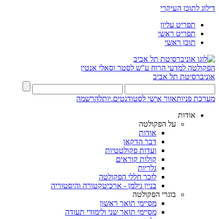
דילוג לתוכן העיקרי
תפריט עליון
תפריט ראשי
תוכן ראשי
הפקולטה למדעי הרוח
ע"ש לסטר וסאלי אנטין
אוניברסיטת תל אביב
מערכת פניות
אזור אישי לסטודנטים.יות
להרשמה
אודות
על הפקולטה
אודות
דבר הדקאן
ועדות פקולטטיות
קולות קוראים
גלריות
לזכר חללי הפקולטה
בניין גילמן - ארכיטקטורה והיסטוריה
בוגרי הפקולטה
מסיימי תואר ראשון
מסיימי תואר שני ולימודי תעודה