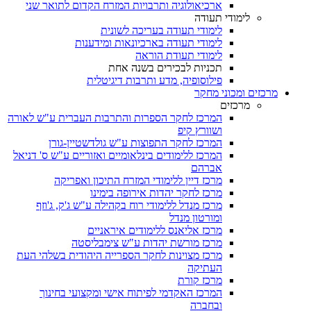
ארכיאולוגיה ותרבויות המזרח הקדום לתואר שני
לימודי תעודה
לימודי תעודה בעריכה לשונית
לימודי תעודה בארכיונאות ומידענות
לימודי תעודת הוראה
תכניות לבכירים בשנה אחת
פילוסופיה, מדע ותרבות דיגיטלית
מרכזים ומכוני מחקר
מרכזים
המרכז לחקר הספרות והתרבות העברית ע"ש לאורה
ושוורץ קיפ
המרכז לחקר התפוצות ע"ש גולדשטיין-גורן
המרכז ללימודים בינלאומיים ואזוריים ע"ש ס' דניאל
אברהם
מרכז דיין ללימודי המזרח התיכון ואפריקה
מרכז לחקר יהדות אירופה בימינו
מרכז מנדל ללימודי רוח בקהילה ע"ש ג'ק, ג'וזף
ומורטון מנדל
מרכז אליאנס ללימודים איראניים
מרכז מורשת יהדות ע"ש צימבליסטה
מרכז מצוינות לחקר הספרייה היהודית בשלהי העת
העתיקה
מרכז קורת
המרכז האקדמי לפיתוח אישי ומקצועי בחינוך
ובחברה