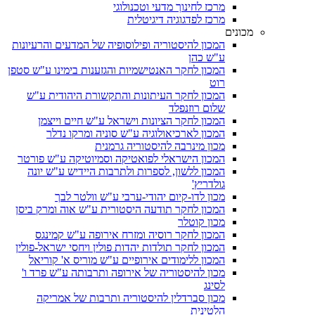
מרכז לחינוך מדעי וטכנולוגי
מרכז לפדגוגיה דיגיטלית
מכונים
המכון להיסטוריה ופילוסופיה של המדעים והרעיונות
ע"ש כהן
המכון לחקר האנטישמיות והגזענות בימינו ע"ש סטפן
רוט
המכון לחקר העיתונות והתקשורת היהודית ע"ש
שלום רוזנפלד
המכון לחקר הציונות וישראל ע"ש חיים וייצמן
המכון לארכיאולוגיה ע"ש סוניה ומרקו נדלר
מכון מינרבה להיסטוריה גרמנית
המכון הישראלי לפואטיקה וסמיוטיקה ע"ש פורטר
המכון ללשון, לספרות ולתרבות היידיש ע"ש יונה
גולדריץ'
מכון לדו-קיום יהודי-ערבי ע"ש וולטר לבך
המכון לחקר תודעה היסטורית ע"ש אוה ומרק ביסן
מכון קוטלר
המכון לחקר רוסיה ומזרח אירופה ע"ש קמינגס
המכון לחקר תולדות יהדות פולין ויחסי ישראל-פולין
המכון ללימודים אירופיים ע"ש מוריס א' קוריאל
מכון להיסטוריה של אירופה ותרבותה ע"ש פרד ו'
לסינג
מכון סברדלין להיסטוריה ותרבות של אמריקה
הלטינית