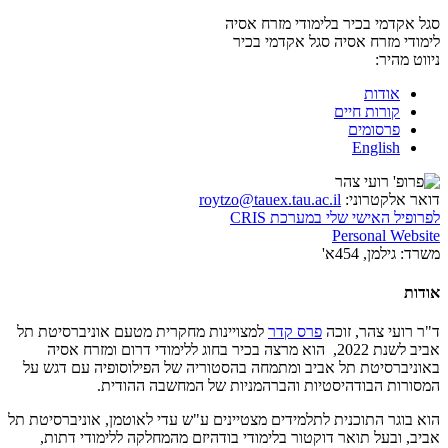
סגל אקדמי בכיר בלימודי מזרח אסיה
לימודי מזרח אסיה
סגל אקדמי בכיר
ניווט מהיר:
אודות
קורות חיים
פרסומים
English
דואר אלקטרוני:
roytzo@tauex.tau.ac.il
לפרופיל האישי שלי במערכת CRIS
Personal Website
משרד:
גילמן, 454א'
אודות
ד"ר רועי צהר, זוכה
פרס קדר
למצויינות מחקרית מטעם אוניברסיטת תל
אביב לשנת 2022, הוא מרצה בכיר בחוג ללימודי דרום ומזרח אסיה
באוניברסיטת תל אביב ומתמחה בהסטוריה של הפילוסופיה עם דגש על
המסורות הבודהיסטיות והברהמניות של המחשבה ההודית.
הוא בוגר התוכנית לתלמידים מצטיינים ע"ש עדי לאוטמן, אוניברסיטת תל
אביב, ובעל תואר דוקטור בלימודי בודהיזם מהמחלקה ללימודי דתות,