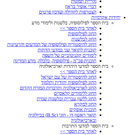
גלריית תמונות
דברי אופיר בראון
הצטרפות לקהילה ועדכון פרטים
יחידות אקדמיות
בית הספר לפילוסופיה, בלשנות ולימודי מדע
לאתר בית הספר >>
החוג לפילוסופיה
החוג לבלשנות
החוג להיסטוריה ופילוסופיה של המדעים והרעיונות
תוכנית לתואר שני במדעי הדתות
לימודים קוגניטיביים של השפה
תוכנית פכ"מ - פילוסופיה, כלכלה, מדע המדינה
בית הספר למדעי היהדות וארכיאולוגיה
לאתר בית הספר >>
החוג להיסטוריה של עם ישראל
החוג לפילוסופיה יהודית ותלמוד
החוג לארכיאולוגיה ותרבויות המזרח הקדום
החוג ללימודים קלאסיים
החוג ללשון עברית ובלשנות שמית
החוג למקרא
תוכנית אופקים
תואר ראשון דו - חוגי (B.Sc) בביולוגיה
ובארכיאולוגיה
בית הספר למדעי התרבות
לאתר בית הספר >>