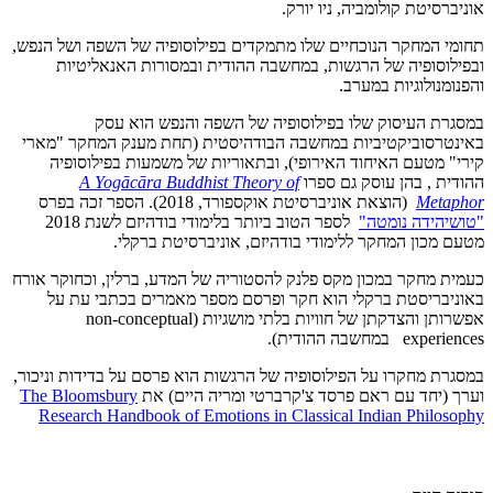
אוניברסיטת קולומביה, ניו יורק.
תחומי המחקר הנוכחיים שלו מתמקדים בפילוסופיה של השפה ושל הנפש,
ובפילוסופיה של הרגשות, במחשבה ההודית ובמסורות האנאליטיות
והפנומנולוגיות במערב.
במסגרת העיסוק שלו בפילוסופיה של השפה והנפש הוא עסק
באינטרסוביקטיביות במחשבה הבודהיסטית (תחת מענק המחקר "מארי
קירי" מטעם האיחוד האירופי), ובתאוריות של משמעות בפילוסופיה
ההודית , בהן עוסק גם ספרו
A Yogācāra Buddhist Theory of
Metaphor
(הוצאת אוניברסיטת אוקספורד, 2018). הספר זכה בפרס
"טושיהידה נומטה"
לספר הטוב ביותר בלימודי בודהיזם לשנת 2018
מטעם מכון המחקר ללימודי בודהיזם, אוניברסיטת ברקלי.
כעמית מחקר במכון מקס פלנק להסטוריה של המדע, ברלין, וכחוקר אורח
באוניבריסטת ברקלי הוא חקר ופרסם מספר מאמרים בכתבי עת על
אפשרותן והצדקתן של חוויות בלתי מושגיות (non-conceptual
experiences במחשבה ההודית).
במסגרת מחקרו על הפילוסופיה של הרגשות הוא פרסם על בדידות וניכור,
וערך (יחד עם ראם פרסד צ'קרברטי ומריה היים) את
The Bloomsbury
Research Handbook of Emotions in Classical Indian Philosophy