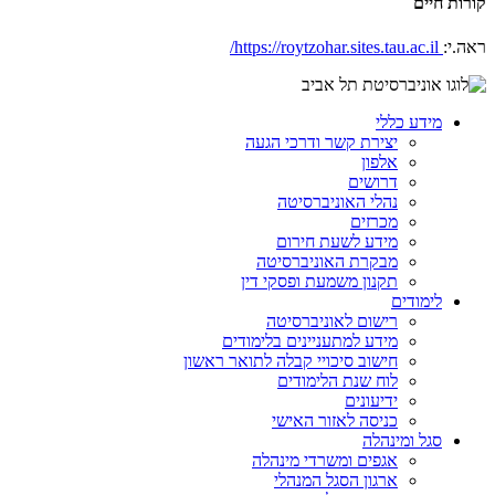
קורות חיים
ראה.י:
https://roytzohar.sites.tau.ac.il/
מידע כללי
יצירת קשר ודרכי הגעה
אלפון
דרושים
נהלי האוניברסיטה
מכרזים
מידע לשעת חירום
מבקרת האוניברסיטה
תקנון משמעת ופסקי דין
לימודים
רישום לאוניברסיטה
מידע למתעניינים בלימודים
חישוב סיכויי קבלה לתואר ראשון
לוח שנת הלימודים
ידיעונים
כניסה לאזור האישי
סגל ומינהלה
אגפים ומשרדי מינהלה
ארגון הסגל המנהלי