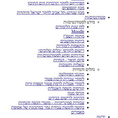
הפרוייקט לחקר תרבויות הים התיכון
מכון קונפוציוס
מכון שנדונג-תל אביב לחקר ישראל והיהדות
סטודנטים/ות
מידע לסטודנטים/ות
לוח שנת הלימודים
Moodle
מתווה תשפ"ו
כיתות מחשבים
התאמות לימודיות
רישום לקורסי ״כלים שלובים״
שירותים וסיוע לסטודנטים/יות
סיום תואר - הנחיות
שאלות ותשובות
נהלים והנחיות
תקנוני הפקולטה
לימודי עברית לרמת פטור
לימודי אנגלית לרמת פטור ושפות זרות
קורסים בשפה האנגלית
קורסי מגוון
הדרכה לרישום בבידינג
עבודות סמינריוניות – מועדי הגשה והנחיות
בקשה להגשת עבודת גמר במתכונת של אסופת
מאמרים
ידיעון