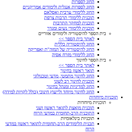
החוג לספרות
החוג לספרות אנגלית ולימודים אמריקניים
החוג ללימודי ערבית ואסלאם
תוכנית ללימודי תרבות צרפת
תוכנית למחקר התרבות
תוכנית ללימודי נשים ומגדר
בית הספר להיסטוריה ולימודים אזוריים
לאתר בית הספר >>
החוג להיסטוריה כללית
החוג להיסטוריה של המזה"ת ואפריקה
החוג ללימודי מזרח אסיה
בית הספר לחינוך
לאתר בית הספר >>
תואר ראשון בחינוך
החוג לחינוך מתמטי, מדעי וטכנולוגי
תוכנית לחינוך רב לשוני
החוג למדיניות ומנהל בחינוך
החוג לחינוך מיוחד ולייעוץ חינוכי (כולל לקויות למידה)
תוכניות מיוחדות
תוכניות מיוחדות
תוכנית מואצת לתואר ראשון ושני
התוכנית הרב-תחומית במדעי הרוח
תוכניות בינלאומיות
תכנית הלימודים הרב-תחומית לתואר ראשון במדעי
הרוח