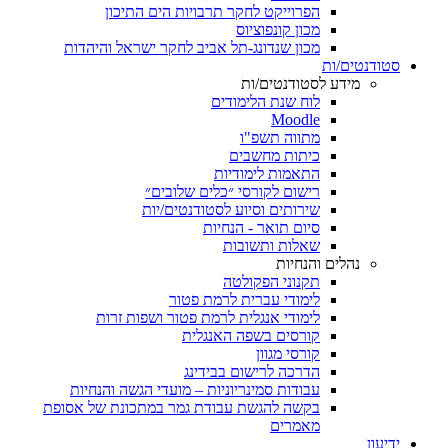
הפרוייקט לחקר תרבויות הים התיכון
מכון קונפוציוס
מכון שנדונג-תל אביב לחקר ישראל והיהדות
סטודנטים/ות
מידע לסטודנטים/ות
לוח שנת הלימודים
Moodle
מתווה תשפ"ו
כיתות מחשבים
התאמות לימודיות
רישום לקורסי ״כלים שלובים״
שירותים וסיוע לסטודנטים/יות
סיום תואר - הנחיות
שאלות ותשובות
נהלים והנחיות
תקנוני הפקולטה
לימודי עברית לרמת פטור
לימודי אנגלית לרמת פטור ושפות זרות
קורסים בשפה האנגלית
קורסי מגוון
הדרכה לרישום בבידינג
עבודות סמינריוניות – מועדי הגשה והנחיות
בקשה להגשת עבודת גמר במתכונת של אסופת
מאמרים
ידיעון