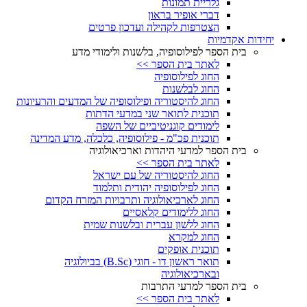
גלריית תמונות
דברי אופיר בראון
הצטרפות לקהילה ועדכון פרטים
יחידות אקדמיות
בית הספר לפילוסופיה, בלשנות ולימודי מדע
לאתר בית הספר >>
החוג לפילוסופיה
החוג לבלשנות
החוג להיסטוריה ופילוסופיה של המדעים והרעיונות
תוכנית לתואר שני במדעי הדתות
לימודים קוגניטיביים של השפה
תוכנית פכ"מ - פילוסופיה, כלכלה, מדע המדינה
בית הספר למדעי היהדות וארכיאולוגיה
לאתר בית הספר >>
החוג להיסטוריה של עם ישראל
החוג לפילוסופיה יהודית ותלמוד
החוג לארכיאולוגיה ותרבויות המזרח הקדום
החוג ללימודים קלאסיים
החוג ללשון עברית ובלשנות שמית
החוג למקרא
תוכנית אופקים
תואר ראשון דו - חוגי (B.Sc) בביולוגיה
ובארכיאולוגיה
בית הספר למדעי התרבות
לאתר בית הספר >>