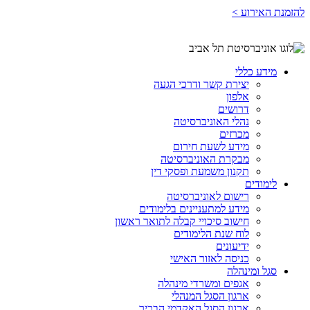
להזמנת האירוע >
מידע כללי
יצירת קשר ודרכי הגעה
אלפון
דרושים
נהלי האוניברסיטה
מכרזים
מידע לשעת חירום
מבקרת האוניברסיטה
תקנון משמעת ופסקי דין
לימודים
רישום לאוניברסיטה
מידע למתעניינים בלימודים
חישוב סיכויי קבלה לתואר ראשון
לוח שנת הלימודים
ידיעונים
כניסה לאזור האישי
סגל ומינהלה
אגפים ומשרדי מינהלה
ארגון הסגל המנהלי
ארגון הסגל האקדמי הבכיר