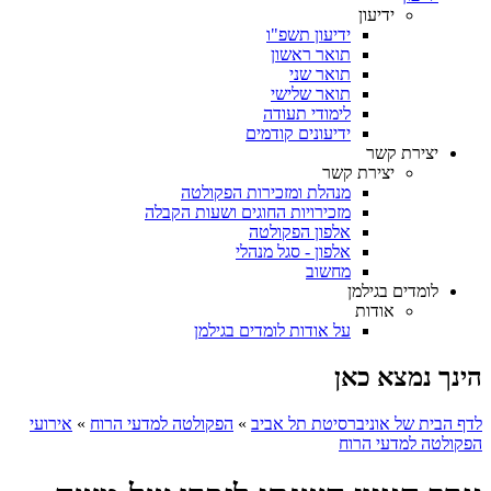
ידיעון
ידיעון תשפ"ו
תואר ראשון
תואר שני
תואר שלישי
לימודי תעודה
ידיעונים קודמים
יצירת קשר
יצירת קשר
מנהלת ומזכירות הפקולטה
מזכירויות החוגים ושעות הקבלה
אלפון הפקולטה
אלפון - סגל מנהלי
מחשוב
לומדים בגילמן
אודות
על אודות לומדים בגילמן
הינך נמצא כאן
לדף הבית של אוניברסיטת תל אביב
»
הפקולטה למדעי הרוח
»
אירועי
הפקולטה למדעי הרוח