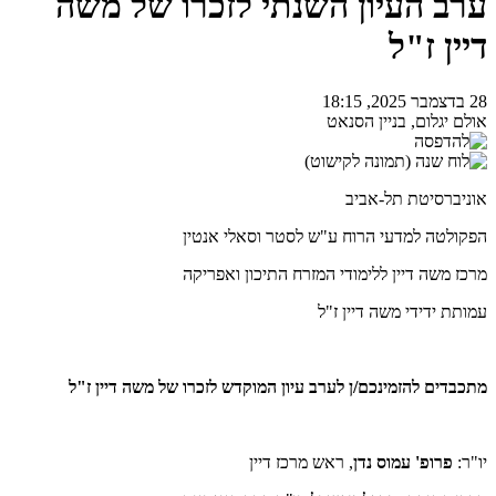
ערב העיון השנתי לזכרו של משה
דיין ז"ל
28 בדצמבר 2025, 18:15
אולם יגלום, בניין הסנאט
אוניברסיטת תל-אביב
הפקולטה למדעי הרוח ע"ש לסטר וסאלי אנטין
מרכז משה דיין ללימודי המזרח התיכון ואפריקה
עמותת ידידי משה דיין ז"ל
מתכבדים להזמינכם/ן לערב עיון המוקדש לזכרו של
משה דיין ז"ל
יו"ר:
פרופ' עמוס נדן
, ראש מרכז דיין