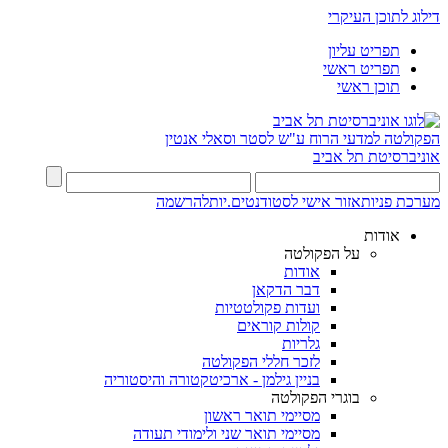
דילוג לתוכן העיקרי
תפריט עליון
תפריט ראשי
תוכן ראשי
הפקולטה למדעי הרוח
ע"ש לסטר וסאלי אנטין
אוניברסיטת תל אביב
מערכת פניות
אזור אישי לסטודנטים.יות
להרשמה
אודות
על הפקולטה
אודות
דבר הדקאן
ועדות פקולטטיות
קולות קוראים
גלריות
לזכר חללי הפקולטה
בניין גילמן - ארכיטקטורה והיסטוריה
בוגרי הפקולטה
מסיימי תואר ראשון
מסיימי תואר שני ולימודי תעודה