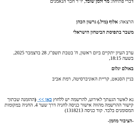
דברי פתיחה:
מר זלמן שובל
, יו"ר חבר הנאמנים
הרצאה:
אלוף (מיל.)
גרשון הכהן
משבר בתפיסת הביטחון הישראלי
ערב העיון יתקיים ביום ראשון, ח' בטבת תשפ"ו, 28 בדצמבר 2025,
בשעה 18:15,
באולם יגלום
בניין הסנאט, קריית האוניברסיטה, רמת אביב
נא לאשר הגעתך לאירוע, להרשמה יש ללחוץ
כאן >>
(
ההזמנה שבתוך
קישור ההרשמה מהווה אישור כניסה לחניה דרך שער 4. החניה במקומות
המסומנים בלבד. קוד כניסה 1318213)
-הציבור מוזמן-