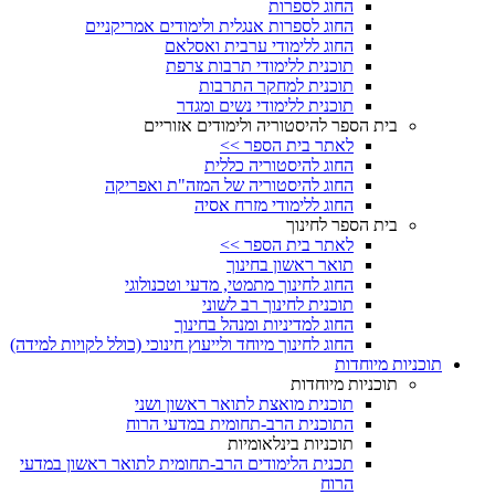
החוג לספרות
החוג לספרות אנגלית ולימודים אמריקניים
החוג ללימודי ערבית ואסלאם
תוכנית ללימודי תרבות צרפת
תוכנית למחקר התרבות
תוכנית ללימודי נשים ומגדר
בית הספר להיסטוריה ולימודים אזוריים
לאתר בית הספר >>
החוג להיסטוריה כללית
החוג להיסטוריה של המזה"ת ואפריקה
החוג ללימודי מזרח אסיה
בית הספר לחינוך
לאתר בית הספר >>
תואר ראשון בחינוך
החוג לחינוך מתמטי, מדעי וטכנולוגי
תוכנית לחינוך רב לשוני
החוג למדיניות ומנהל בחינוך
החוג לחינוך מיוחד ולייעוץ חינוכי (כולל לקויות למידה)
תוכניות מיוחדות
תוכניות מיוחדות
תוכנית מואצת לתואר ראשון ושני
התוכנית הרב-תחומית במדעי הרוח
תוכניות בינלאומיות
תכנית הלימודים הרב-תחומית לתואר ראשון במדעי
הרוח