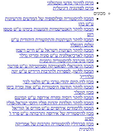
מרכז לחינוך מדעי וטכנולוגי
מרכז לפדגוגיה דיגיטלית
מכונים
המכון להיסטוריה ופילוסופיה של המדעים והרעיונות
ע"ש כהן
המכון לחקר האנטישמיות והגזענות בימינו ע"ש סטפן
רוט
המכון לחקר העיתונות והתקשורת היהודית ע"ש
שלום רוזנפלד
המכון לחקר הציונות וישראל ע"ש חיים וייצמן
המכון לארכיאולוגיה ע"ש סוניה ומרקו נדלר
מכון מינרבה להיסטוריה גרמנית
המכון הישראלי לפואטיקה וסמיוטיקה ע"ש פורטר
המכון ללשון, לספרות ולתרבות היידיש ע"ש יונה
גולדריץ'
מכון לדו-קיום יהודי-ערבי ע"ש וולטר לבך
המכון לחקר תודעה היסטורית ע"ש אוה ומרק ביסן
מכון קוטלר
המכון לחקר רוסיה ומזרח אירופה ע"ש קמינגס
המכון לחקר תולדות יהדות פולין ויחסי ישראל-פולין
המכון ללימודים אירופיים ע"ש מוריס א' קוריאל
מכון להיסטוריה של אירופה ותרבותה ע"ש פרד ו'
לסינג
מכון סברדלין להיסטוריה ותרבות של אמריקה
הלטינית