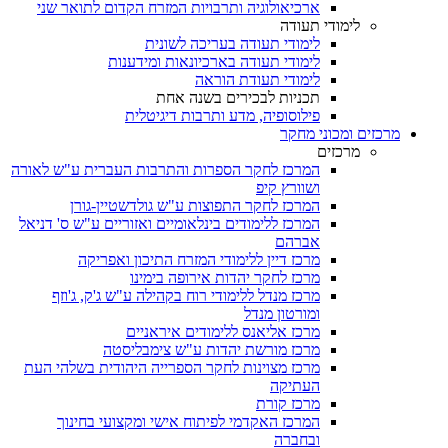
ארכיאולוגיה ותרבויות המזרח הקדום לתואר שני
לימודי תעודה
לימודי תעודה בעריכה לשונית
לימודי תעודה בארכיונאות ומידענות
לימודי תעודת הוראה
תכניות לבכירים בשנה אחת
פילוסופיה, מדע ותרבות דיגיטלית
מרכזים ומכוני מחקר
מרכזים
המרכז לחקר הספרות והתרבות העברית ע"ש לאורה
ושוורץ קיפ
המרכז לחקר התפוצות ע"ש גולדשטיין-גורן
המרכז ללימודים בינלאומיים ואזוריים ע"ש ס' דניאל
אברהם
מרכז דיין ללימודי המזרח התיכון ואפריקה
מרכז לחקר יהדות אירופה בימינו
מרכז מנדל ללימודי רוח בקהילה ע"ש ג'ק, ג'וזף
ומורטון מנדל
מרכז אליאנס ללימודים איראניים
מרכז מורשת יהדות ע"ש צימבליסטה
מרכז מצוינות לחקר הספרייה היהודית בשלהי העת
העתיקה
מרכז קורת
המרכז האקדמי לפיתוח אישי ומקצועי בחינוך
ובחברה