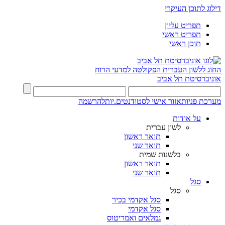
דילוג לתוכן העיקרי
תפריט עליון
תפריט ראשי
תוכן ראשי
החוג ללשון העברית
הפקולטה למדעי הרוח
אוניברסיטת תל אביב
מערכת פניות
אזור אישי לסטודנטים.יות
להרשמה
על אודות
לשון עברית
תואר ראשון
תואר שני
בלשנות שמית
תואר ראשון
תואר שני
סגל
סגל
סגל אקדמי בכיר
סגל אקדמי
גמלאים ואמריטוס