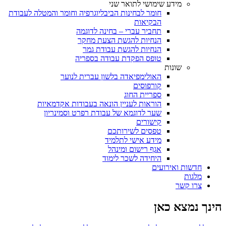
מידע שימושי לתואר שני
חומר לבחינות הביבליוגרפיה וחומר והמטלה לעבודת
הבקיאות
תחביר עברי – בחינה לדוגמה
הנחיות להגשת הצעת מחקר
הנחיות להגשת עבודת גמר
טופס הפקדת עבודה בספריה
שונות
האולימפיאדה בלשון עברית לנוער
קורפוסים
ספריית החוג
הוראות לעניין הונאה בעבודות אקדמאיות
שער לדוגמא של עבודת רפרט וסמינריון
קישורים
טפסים לשירותכם
מידע אישי לתלמיד
אגף רישום ומינהל
היחידה לשכר לימוד
חדשות ואירועים
מלגות
צרו קשר
הינך נמצא כאן