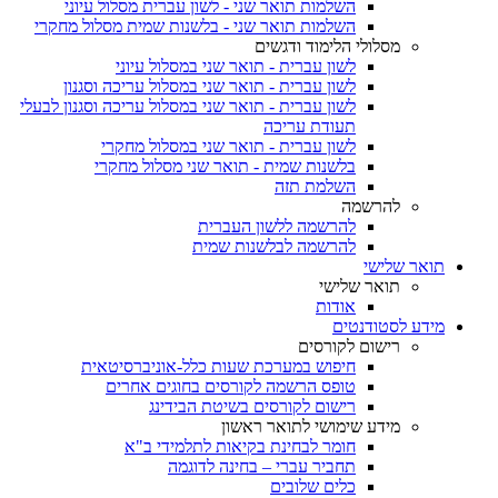
השלמות תואר שני - לשון עברית מסלול עיוני
השלמות תואר שני - בלשנות שמית מסלול מחקרי
מסלולי הלימוד ודגשים
לשון עברית - תואר שני במסלול עיוני
לשון עברית - תואר שני במסלול עריכה וסגנון
לשון עברית - תואר שני במסלול עריכה וסגנון לבעלי
תעודת עריכה
לשון עברית - תואר שני במסלול מחקרי
בלשנות שמית - תואר שני מסלול מחקרי
השלמת תזה
להרשמה
להרשמה ללשון העברית
להרשמה לבלשנות שמית
תואר שלישי
תואר שלישי
אודות
מידע לסטודנטים
רישום לקורסים
חיפוש במערכת שעות כלל-אוניברסיטאית
טופס הרשמה לקורסים בחוגים אחרים
רישום לקורסים בשיטת הבידינג
מידע שימושי לתואר ראשון
חומר לבחינת בקיאות לתלמידי ב"א
תחביר עברי – בחינה לדוגמה
כלים שלובים