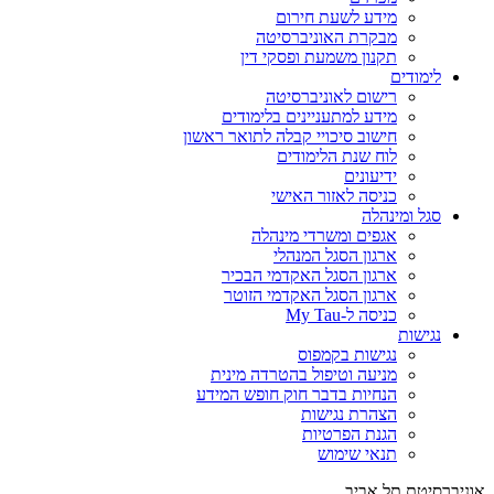
מידע לשעת חירום
מבקרת האוניברסיטה
תקנון משמעת ופסקי דין
לימודים
רישום לאוניברסיטה
מידע למתעניינים בלימודים
חישוב סיכויי קבלה לתואר ראשון
לוח שנת הלימודים
ידיעונים
כניסה לאזור האישי
סגל ומינהלה
אגפים ומשרדי מינהלה
ארגון הסגל המנהלי
ארגון הסגל האקדמי הבכיר
ארגון הסגל האקדמי הזוטר
כניסה ל-My Tau
נגישות
נגישות בקמפוס
מניעה וטיפול בהטרדה מינית
הנחיות בדבר חוק חופש המידע
הצהרת נגישות
הגנת הפרטיות
תנאי שימוש
אוניברסיטת תל אביב