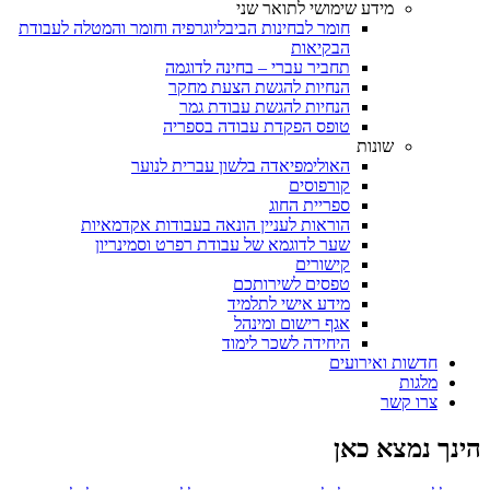
מידע שימושי לתואר שני
חומר לבחינות הביבליוגרפיה וחומר והמטלה לעבודת
הבקיאות
תחביר עברי – בחינה לדוגמה
הנחיות להגשת הצעת מחקר
הנחיות להגשת עבודת גמר
טופס הפקדת עבודה בספריה
שונות
האולימפיאדה בלשון עברית לנוער
קורפוסים
ספריית החוג
הוראות לעניין הונאה בעבודות אקדמאיות
שער לדוגמא של עבודת רפרט וסמינריון
קישורים
טפסים לשירותכם
מידע אישי לתלמיד
אגף רישום ומינהל
היחידה לשכר לימוד
חדשות ואירועים
מלגות
צרו קשר
הינך נמצא כאן