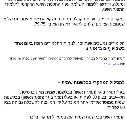
ומעלה, יידרשו ללימודי השלמה עפ"י החלטת היועץ האקדמי לתלמידי
התואר השני.
במקרים חריגים, ועדת הקבלה החוגית תשקול גם את מועמדותם של מי
שממוצע הציונים שלהם לתואר ראשון הוא בין 79-75.
הלימודים נמשכים שנתיים* ולנוחות התלמידים
רוכזו ביום אחד
בשבוע (יום ב' או ג')
.
* ניתן ללמוד במסלול צבירה המאפשר להתקדם לקראת התואר השני בפרק זמן ארוך
יותר.
למידע >>
למסלול המחקרי בבלשנות שמית –
בעלי תואר בוגר (תואר ראשון) בבלשנות שמית מאוניברסיטת
תל–אביב, בציון 80 לפחות, או בעלי תואר בוגר (תואר ראשון) בבלשנות
שמית ממוסד אקדמי אחר המוכר על ידי המועצה להשכלה גבוהה בציון
80 לפחות.
התואר השני בבלשנות שמית הוא במסלול מחקרי בלבד.