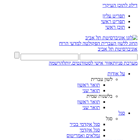
דילוג לתוכן העיקרי
תפריט עליון
תפריט ראשי
תוכן ראשי
החוג ללשון העברית
הפקולטה למדעי הרוח
אוניברסיטת תל אביב
מערכת פניות
אזור אישי לסטודנטים.יות
להרשמה
על אודות
לשון עברית
תואר ראשון
תואר שני
בלשנות שמית
תואר ראשון
תואר שני
סגל
סגל
סגל אקדמי בכיר
סגל אקדמי
גמלאים ואמריטוס