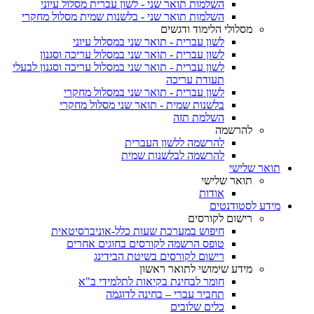
השלמות תואר שני - לשון עברית מסלול עיוני
השלמות תואר שני - בלשנות שמית מסלול מחקרי
מסלולי הלימוד ודגשים
לשון עברית - תואר שני במסלול עיוני
לשון עברית - תואר שני במסלול עריכה וסגנון
לשון עברית - תואר שני במסלול עריכה וסגנון לבעלי
תעודת עריכה
לשון עברית - תואר שני במסלול מחקרי
בלשנות שמית - תואר שני מסלול מחקרי
השלמת תזה
להרשמה
להרשמה ללשון העברית
להרשמה לבלשנות שמית
תואר שלישי
תואר שלישי
אודות
מידע לסטודנטים
רישום לקורסים
חיפוש במערכת שעות כלל-אוניברסיטאית
טופס הרשמה לקורסים בחוגים אחרים
רישום לקורסים בשיטת הבידינג
מידע שימושי לתואר ראשון
חומר לבחינת בקיאות לתלמידי ב"א
תחביר עברי – בחינה לדוגמה
כלים שלובים