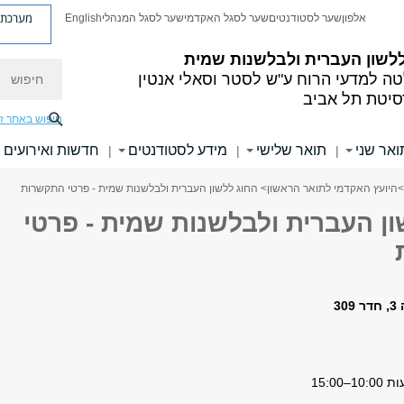
מערכת פ
אלפון
שער לסטודנטים
שער לסגל האקדמי
שער לסגל המנהלי
English
לשון העברית
ולבלשנות שמית
חיפוש
ה למדעי הרוח
ע"ש לסטר וסאלי אנטין
סיטת תל אביב
חיפוש באתר ז
ואר שני
תואר שלישי
מידע לסטודנטים
חדשות ואירועים
|
|
|
>
היועץ האקדמי לתואר הראשון
> החוג ללשון העברית ולבלשנות שמית - פרטי התקשרות
ן העברית ולבלשנות שמית - פרטי
3
15:00