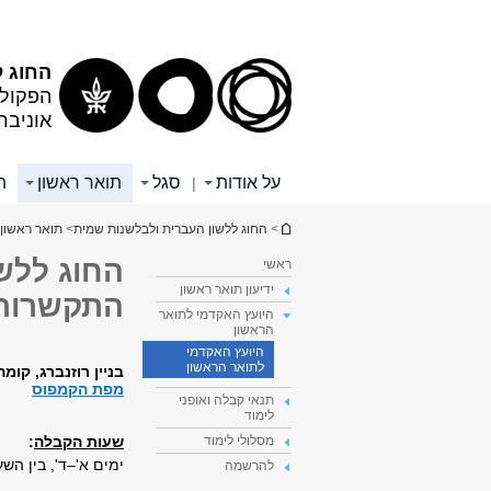
תוכן
תפריט
עליון
ראשי
החוג ל
הפקולט
אוניבר
על אודות
סגל
תואר ראשון
ת
|
הינך נמצא כאן
>
החוג ללשון העברית ולבלשנות שמית
>
תואר ראשון
החוג ללשו
ראשי
ידיעון תואר ראשון
התקשרות
היועץ האקדמי לתואר
הראשון
היועץ האקדמי
לתואר הראשון
בניין רוזנברג, קומה 3, חדר 09
מפת הקמפוס
תנאי קבלה ואופני
לימוד
שעות הקבלה
:
מסלולי לימוד
ימים א'–ד', בין השעות 10:00–
להרשמה