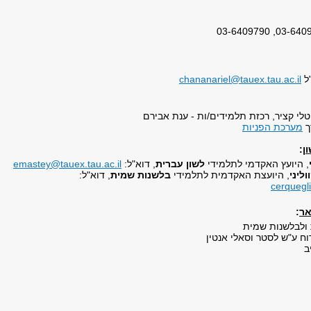
"ל
chananariel@tauex.tau.ac.il
לי קציר, רכזת תלמידים/ות - ענת אבירם
ך
מערכת הפניות
ן
:
, היועץ האקדמי לתלמידי
לשון עברית
, דוא"ל:
emastey@tauex.tau.ac.il
ליני
, היועצת האקדמית לתלמידי
בלשנות שמית
, דוא"ל:
cerquegli
אר
:
 ולבלשנות שמית
ח ע"ש לסטר וסאלי אנטין
ב