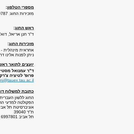
מספרי הטלפון
:
מזכירות החוג: 03-6409787, 03-6409790
ראש החוג
:
ד"ר חנן אריאל, דוא
מזכירות החוג
:
אחראית מינהלית - ט
ניתן לפנות אלינו דר
יועצים לתואר ראשו
ד"ר עמנואל מסטיי
פרופ' לטיציה צ'רקוו
ni@tauex.tau.ac.il
כתובת למשלוח דו
החוג ללשון העברית
הפקולטה למדעי הרו
אוניברסיטת תל אבי
ת"ד 39040
תל אביב 6997801