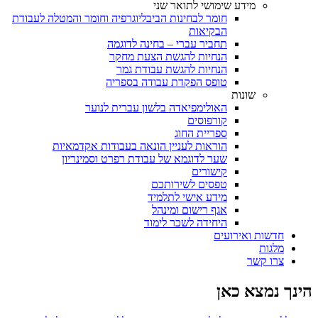
מידע שימושי לתואר שני
חומר לבחינות הביבליוגרפיה וחומר והמטלה לעבודת
הבקיאות
תחביר עברי – בחינה לדוגמה
הנחיות להגשת הצעת מחקר
הנחיות להגשת עבודת גמר
טופס הפקדת עבודה בספריה
שונות
האולימפיאדה בלשון עברית לנוער
קורפוסים
ספריית החוג
הוראות לעניין הונאה בעבודות אקדמאיות
שער לדוגמא של עבודת רפרט וסמינריון
קישורים
טפסים לשירותכם
מידע אישי לתלמיד
אגף רישום ומינהל
היחידה לשכר לימוד
חדשות ואירועים
מלגות
צרו קשר
הינך נמצא כאן