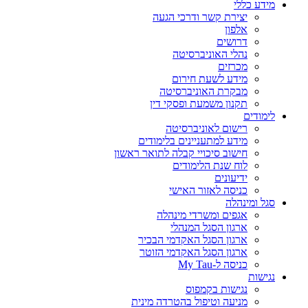
מידע כללי
יצירת קשר ודרכי הגעה
אלפון
דרושים
נהלי האוניברסיטה
מכרזים
מידע לשעת חירום
מבקרת האוניברסיטה
תקנון משמעת ופסקי דין
לימודים
רישום לאוניברסיטה
מידע למתעניינים בלימודים
חישוב סיכויי קבלה לתואר ראשון
לוח שנת הלימודים
ידיעונים
כניסה לאזור האישי
סגל ומינהלה
אגפים ומשרדי מינהלה
ארגון הסגל המנהלי
ארגון הסגל האקדמי הבכיר
ארגון הסגל האקדמי הזוטר
כניסה ל-My Tau
נגישות
נגישות בקמפוס
מניעה וטיפול בהטרדה מינית