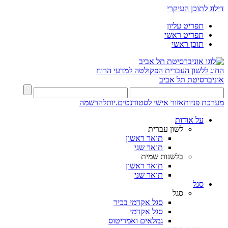
דילוג לתוכן העיקרי
תפריט עליון
תפריט ראשי
תוכן ראשי
החוג ללשון העברית
הפקולטה למדעי הרוח
אוניברסיטת תל אביב
מערכת פניות
אזור אישי לסטודנטים.יות
להרשמה
על אודות
לשון עברית
תואר ראשון
תואר שני
בלשנות שמית
תואר ראשון
תואר שני
סגל
סגל
סגל אקדמי בכיר
סגל אקדמי
גמלאים ואמריטוס