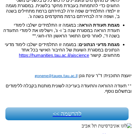
לתארים מתקדמים ומעוניינים לרכוש כלים בלשניים משני
החוגים כדי להתמחות בעבודת מחקר בלשנית. במסגרת מגמה
זו ילמדו התלמידים שפה זרה לבחירתם ברמת מתחילים בשנה
ב', ושפה זרה לבחירתם ברמת מתקדמים בשנה ג'.
מגמת תעודת הוראה:
במגמה זו התלמידים ישלבו לימודי
תעודת הוראה במסגרת שנה ב' ו- ג', וישלימו את לימודי התעודה
בשנה ד', לאחר סיום התואר הראשון הדו-חוגי.**
מגמת מדעי הנתונים:
במגמה זו התלמידים ישלבו לימוד מדעי
הנתונים במסגרת השעות של החיבור האישי בכל אחד
מהחוגים. קישור
https://humanities.tau.ac.il/aiscience
יועצת התוכנית: ד"ר עינת גונן
gonene@tauex.tau.ac.il
** תעודה ההוראה והתעודה בעריכה לשונית מותנות בקבלה ללימודים
ובתשלום נוסף.
להרשמה >>