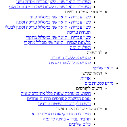
השלמות תואר שני - לשון עברית מסלול עיוני
השלמות תואר שני - בלשנות שמית מסלול מחקרי
מסלולי הלימוד ודגשים
לשון עברית - תואר שני במסלול עיוני
לשון עברית - תואר שני במסלול עריכה וסגנון
לשון עברית - תואר שני במסלול עריכה וסגנון לבעלי
תעודת עריכה
לשון עברית - תואר שני במסלול מחקרי
בלשנות שמית - תואר שני מסלול מחקרי
השלמת תזה
להרשמה
להרשמה ללשון העברית
להרשמה לבלשנות שמית
תואר שלישי
תואר שלישי
אודות
מידע לסטודנטים
רישום לקורסים
חיפוש במערכת שעות כלל-אוניברסיטאית
טופס הרשמה לקורסים בחוגים אחרים
רישום לקורסים בשיטת הבידינג
מידע שימושי לתואר ראשון
חומר לבחינת בקיאות לתלמידי ב"א
תחביר עברי – בחינה לדוגמה
כלים שלובים