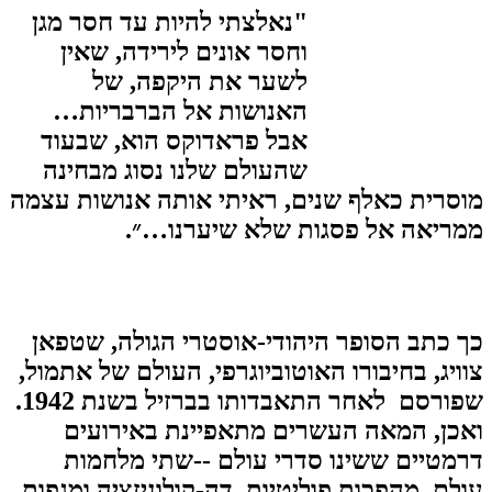
"נאלצתי להיות עד חסר מגן
וחסר אונים לירידה, שאין
לשער את היקפה, של
האנושות אל הברבריות…
אבל פראדוקס הוא, שבעוד
שהעולם שלנו נסוג מבחינה
מוסרית כאלף שנים, ראיתי אותה אנושות עצמה
ממריאה אל פסגות שלא שיערנו…״.
כך כתב הסופר היהודי-אוסטרי הגולה, שטפאן
צוויג, בחיבורו האוטוביוגרפי, העולם של אתמול,
שפורסם לאחר התאבדותו בברזיל בשנת 1942.
ואכן, המאה העשרים מתאפיינת באירועים
דרמטיים ששינו סדרי עולם --שתי מלחמות
עולם, מהפכות פוליטיות, דה-קולוניזציה ומגפות