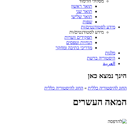
מסלולי הלימוד
תואר ראשון
תואר שני
תואר שלישי
שפות
מידע לסטודנטים/ות
מידע לסטודנטים/ות
תפקידים וועדות
הנחיות וטפסים
מדריכי כתיבה ומחקר
מלגות
היסטוריה ברשת
ﺍﻟﻌﺮﺑﻳﺔ
הינך נמצא כאן
החוג להיסטוריה כללית
»
החוג להיסטוריה כללית
המאה העשרים