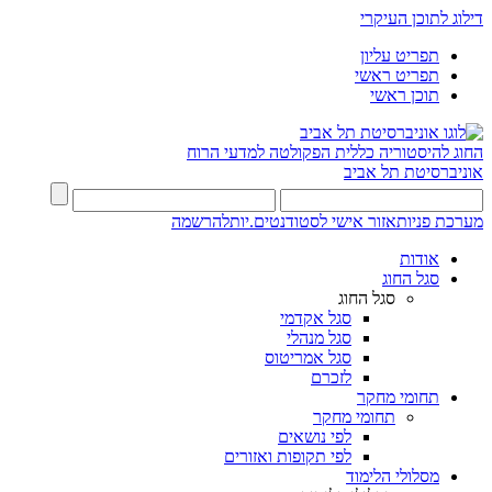
דילוג לתוכן העיקרי
תפריט עליון
תפריט ראשי
תוכן ראשי
החוג להיסטוריה כללית
הפקולטה למדעי הרוח
אוניברסיטת תל אביב
מערכת פניות
אזור אישי לסטודנטים.יות
להרשמה
אודות
סגל החוג
סגל החוג
סגל אקדמי
סגל מנהלי
סגל אמריטוס
לזכרם
תחומי מחקר
תחומי מחקר
לפי נושאים
לפי תקופות ואזורים
מסלולי הלימוד