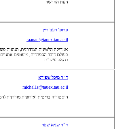
העת החדשה
פרופ' רענן ריין
raanan@tauex.tau.ac.il
אמריקה הלטינית המודרנית, תנועות פופו
בעולם דובר הספרדית, מיעוטים אתניים 
במאה עשרים
ד"ר מיכל שפירא
michal1s@tauex.tau.ac.il
היסטוריה בריטית ואירופית מודרנית (המאה ה-19 והמ
ד"ר שגיא שפר