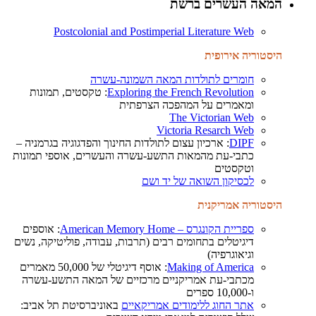
המאה העשרים ברשת
Postcolonial and Postimperial Literature Web
היסטוריה אירופית
חומרים לתולדות המאה השמונה-עשרה
Exploring the French Revolution
: טקסטים, תמונות
ומאמרים על המהפכה הצרפתית
The Victorian Web
Victoria Resarch Web
DIPF
: ארכיון עצום לתולדות החינוך והפדגוגיה בגרמניה –
כתבי-עת מהמאות התשע-עשרה והעשרים, אוספי תמונות
וטקסטים
לכסיקון השואה של יד ושם
היסטוריה אמריקנית
ספריית הקונגרס – American Memory Home
: אוספים
דיגיטלים בתחומים רבים (תרבות, עבודה, פוליטיקה, נשים
וגיאוגרפיה)
Making of America
: אוסף דיגיטלי של 50,000 מאמרים
מכתבי-עת אמריקניים מרכזיים של המאה התשע-עשרה
ו-10,000 ספרים
אתר החוג ללימודים אמריקאיים
באוניברסיטת תל אביב: