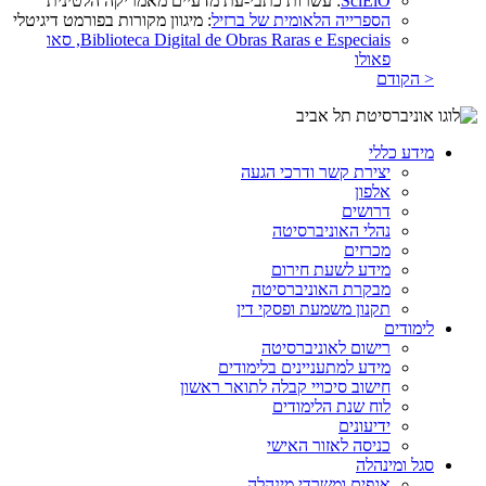
SciElO
: עשרות כתבי-עת מדעיים מאמריקה הלטינית
הספרייה הלאומית של ברזיל
: מיגוון מקורות בפורמט דיגיטלי
Biblioteca Digital de Obras Raras e Especiais, סאו
פאולו
< הקודם
מידע כללי
יצירת קשר ודרכי הגעה
אלפון
דרושים
נהלי האוניברסיטה
מכרזים
מידע לשעת חירום
מבקרת האוניברסיטה
תקנון משמעת ופסקי דין
לימודים
רישום לאוניברסיטה
מידע למתעניינים בלימודים
חישוב סיכויי קבלה לתואר ראשון
לוח שנת הלימודים
ידיעונים
כניסה לאזור האישי
סגל ומינהלה
אגפים ומשרדי מינהלה