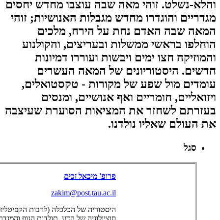
והלא-נשלט. זוהי מאה שבה עוצבו מחדש יחסים
מגדריים והוגדרו מחדש מגבלות האנושיות; זוהי
המאה שבה האדם נחת על הירח, מלכים
הוחלפו בראשי ממשלות ובעריצים, והקולנוע
והמוזיקה חצו ימים ויבשות ועוררו דמיונות
חדשים. היסטוריונים של המאה העשרים
עומדים מול שפע של מקורות - טקסטואלים,
ויזואליים, חומריים ואף אנושיים, ומנסים
בעזרתם לשחזר את המציאות הסוערת שעיצבה
את העולם שאליו נולדנו.
סגל
פרופ' מיכאל זכים
zakim@post.tau.ac.il
היסטוריה של הכלכלה (לרבות הקפיטליזם
סוציולוגיה של הדע, תולדות הגוף והמגדר