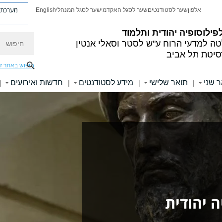
מערכת פ
אלפון
שער לסטודנטים
שער לסגל האקדמי
שער לסגל המנהלי
English
פילוסופיה יהודית ותלמוד
חיפוש
ה למדעי הרוח
ע"ש לסטר וסאלי אנטין
סיטת תל אביב
חיפוש באתר ז
 שני
תואר שלישי
מידע לסטודנטים
חדשות ואירועים
|
|
|
|
ה יהודית