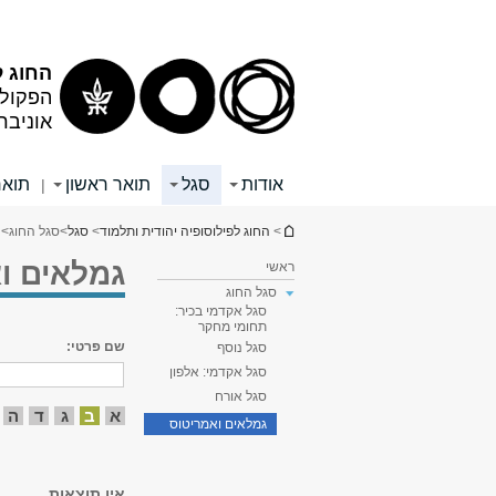
תוכן
תפריט
עליון
ראשי
החוג ל
הפקולט
אוניבר
אודות
סגל
תואר ראשון
תואר
|
הינך נמצא כאן
>
החוג לפילוסופיה יהודית ותלמוד
>
סגל
>
סגל החוג
> 
גמלאים ו
ראשי
סגל החוג
סגל אקדמי בכיר:
תחומי מחקר
שם פרטי:
סגל נוסף
סגל אקדמי: אלפון
סגל אורח
א
ב
ג
ד
ה
גמלאים ואמריטוס
אין תוצאות