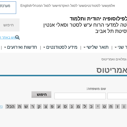
מערכת פ
אלפון
שער לסטודנטים
שער לסגל האקדמי
שער לסגל המנהלי
English
פילוסופיה יהודית ותלמוד
חיפוש
ה למדעי הרוח
ע"ש לסטר וסאלי אנטין
סיטת תל אביב
חיפוש באתר ז
 שני
תואר שלישי
מידע לסטודנטים
חדשות ואירועים
|
|
|
|
גמלאים ואמריטוס
אמריטוס
שם משפחה:
ו
ז
ח
ט
י
כ
ל
מ
נ
ס
ע
פ
צ
ק
ר
ש
ת
הכל
נק