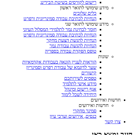
רישום לקורסים בשיטת הבידינג
מידע שימושי לתואר ראשון
כלים שלובים
הנחיות לכתיבת עבודה סמינריונית ורפרט
מידע שימושי לתואר שני
חומר לבחינת גמר לתלמידי המסלול העיוני
הנחיות לכתיבת עבודה סמינריונית ורפרט
הנחיות להגשת הצעת מחקר
הנחיות להגשת עבודת גמר
טופס הפקדת עבודה בספריה
שונות
הוראות לעניין הונאה בעבודות אקדמאיות
שער לדוגמא של עבודת רפרט וסמינריון
קישורים
טפסים לשירותכם
מידע אישי לתלמיד
אגף רישום ומינהל
היחידה לשכל לימוד
חדשות ואירועים
חדשות ואירועים
סמינר מחקרי
כנסים, אירועים וערבי עיון
צרו קשר
הינך נמצא כאן