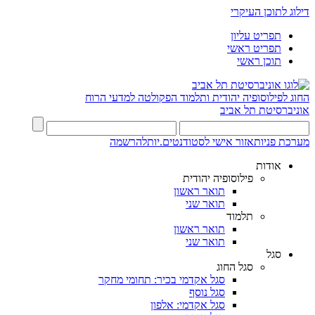
דילוג לתוכן העיקרי
תפריט עליון
תפריט ראשי
תוכן ראשי
החוג לפילוסופיה יהודית ותלמוד
הפקולטה למדעי הרוח
אוניברסיטת תל אביב
מערכת פניות
אזור אישי לסטודנטים.יות
להרשמה
אודות
פילוסופיה יהודית
תואר ראשון
תואר שני
תלמוד
תואר ראשון
תואר שני
סגל
סגל החוג
סגל אקדמי בכיר: תחומי מחקר
סגל נוסף
סגל אקדמי: אלפון