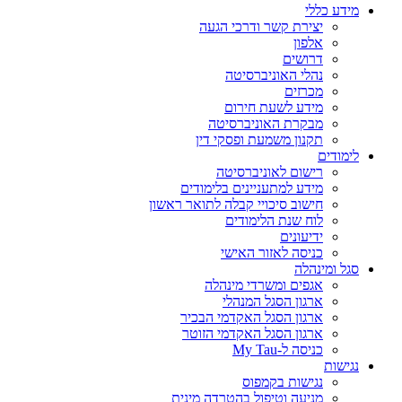
מידע כללי
יצירת קשר ודרכי הגעה
אלפון
דרושים
נהלי האוניברסיטה
מכרזים
מידע לשעת חירום
מבקרת האוניברסיטה
תקנון משמעת ופסקי דין
לימודים
רישום לאוניברסיטה
מידע למתעניינים בלימודים
חישוב סיכויי קבלה לתואר ראשון
לוח שנת הלימודים
ידיעונים
כניסה לאזור האישי
סגל ומינהלה
אגפים ומשרדי מינהלה
ארגון הסגל המנהלי
ארגון הסגל האקדמי הבכיר
ארגון הסגל האקדמי הזוטר
כניסה ל-My Tau
נגישות
נגישות בקמפוס
מניעה וטיפול בהטרדה מינית