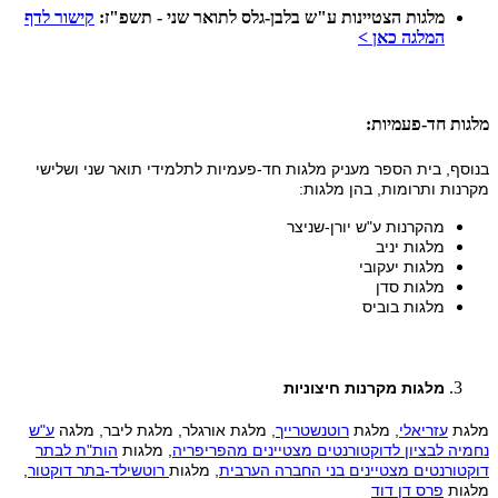
מלגות הצטיינות ע"ש בלבן-גלס לתואר שני - תשפ"ז:
קישור לדף
המלגה כאן >
מלגות חד-פעמיות:
בנוסף, בית הספר מעניק מלגות חד-פעמיות לתלמידי תואר שני ושלישי
מקרנות ותרומות, בהן מלגות:
מהקרנות ע"ש יורן-שניצר
מלגות יניב
מלגות יעקובי
מלגות סדן
מלגות בוביס
מלגות מקרנות חיצוניות
​מלגת
עזריאלי
, מלגת
רוטנשטרייך
, מלגת אורגלר, מלגת ליבר, מלגה
ע"ש
נחמיה לבציון לדוקטורנטים מצטיינים מהפריפריה
, מלגות
הות"ת לבתר
דוקטורנטים מצטיינים בני החברה הערבית
, מלגות
רוטשילד-בתר דוקטור
,
מלגות
פרס דן דוד