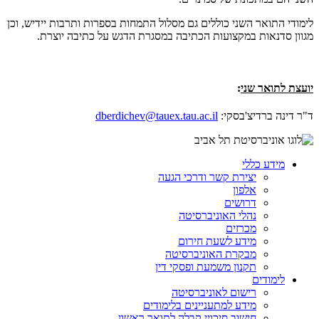
לימודי התואר השני כוללים גם מסלול התמחות בספרות ותרבות יידיש, וכן
מגוון סדנאות במקצועות הכתיבה במסגרת הדגש על כתיבה יוצרת.
יועצת לתואר שני
:
ד"ר דינה ברדיצ'בסקי:
dberdichev@tauex.tau.ac.il
מידע כללי
יצירת קשר ודרכי הגעה
אלפון
דרושים
נהלי האוניברסיטה
מכרזים
מידע לשעת חירום
מבקרת האוניברסיטה
תקנון משמעת ופסקי דין
לימודים
רישום לאוניברסיטה
מידע למתעניינים בלימודים
חישוב סיכויי קבלה לתואר ראשון