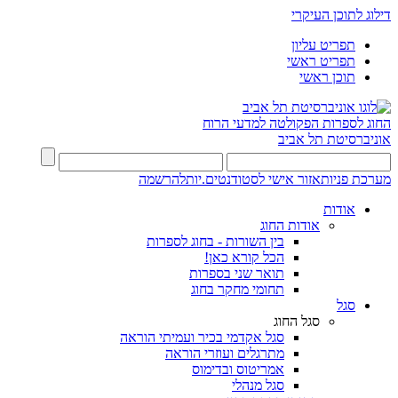
דילוג לתוכן העיקרי
תפריט עליון
תפריט ראשי
תוכן ראשי
החוג לספרות
הפקולטה למדעי הרוח
אוניברסיטת תל אביב
מערכת פניות
אזור אישי לסטודנטים.יות
להרשמה
אודות
אודות החוג
בין השורות - בחוג לספרות
הכל קורא כאן!
תואר שני בספרות
תחומי מחקר בחוג
סגל
סגל החוג
סגל אקדמי בכיר ועמיתי הוראה
מתרגלים ועוזרי הוראה
אמריטוס ובדימוס
סגל מנהלי