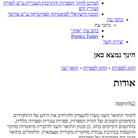
המרכז לחקר הספרות והתרבות העברית ע"ש לאורה
ושוורץ קיפ
המכון הישראלי לפואטיקה וסמיוטיקה ע"ש פורטר
כתבי עת
כתבי עת
כתב עת "אות"
Poetics Today
יצירת קשר
הינך נמצא כאן
החוג לספרות
»
החוג לספרות
»
תואר שני
אודות
לימודי התואר השני נועדו להעמיק ולהרחיב את הידע של התלמידים
בתחומים השונים של תורת הספרות, ספרות עברית וספרות כללית,
בהדגשים הקיימים בחוג. כן מכוון התואר השני להקניית מיומנויות מחקר
והתנסות בכתיבת עבודה מחקרית מקורית ועצמאית. הלימודים בתואר
השני הם במתכונת של סמינרים.