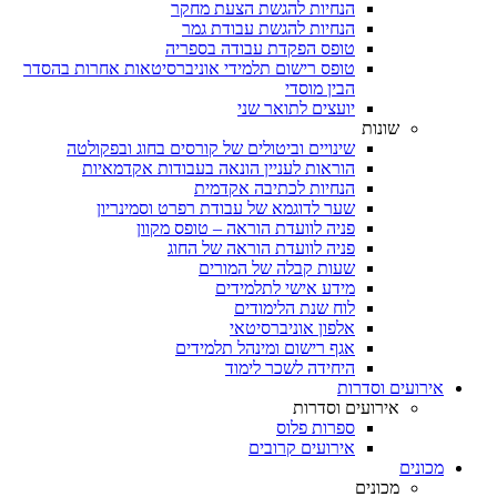
הנחיות להגשת הצעת מחקר
הנחיות להגשת עבודת גמר
טופס הפקדת עבודה בספריה
טופס רישום תלמידי אוניברסיטאות אחרות בהסדר
הבין מוסדי
יועצים לתואר שני
שונות
שינויים וביטולים של קורסים בחוג ובפקולטה
הוראות לעניין הונאה בעבודות אקדמאיות
הנחיות לכתיבה אקדמית
שער לדוגמא של עבודת רפרט וסמינריון
פניה לוועדת הוראה – טופס מקוון
פניה לוועדת הוראה של החוג
שעות קבלה של המורים
מידע אישי לתלמידים
לוח שנת הלימודים
אלפון אוניברסיטאי
אגף רישום ומינהל תלמידים
היחידה לשכר לימוד
אירועים וסדרות
אירועים וסדרות
ספרות פלוס
אירועים קרובים
מכונים
מכונים