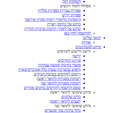
השלמת תזה
מסלולי לימוד ודגשים
ספרות עברית וספרות כללית
ספרות יידיש
התמחות בלימודי רוסיה ומזרח אירופה
בדגש על כתיבה יוצרת
בדגש על לימודי תרבות ערבית-יהודית
להרשמה לחץ כאן
תואר שלישי
אודות
מידע לסטודנטים
ידיעון ורישום לקורסים
ידיעון
פירוט הקורסים
מועדי בחינות והגשת עבודות
חיפוש במערכת שעות כלל-אוניברסיטאית
רישום לקורסים בשיטת הבידינג
רשימת מסגרות לתואר ראשון
רשימת מסגרות לתואר שני
טופס הרשמה לקורסים בחוגים אחרים
מידע שימושי לתואר ראשון
כלים שלובים
יועצים לתואר ראשון
מידע שימושי לתואר שני
נוהל בחינת גמר ומועדים