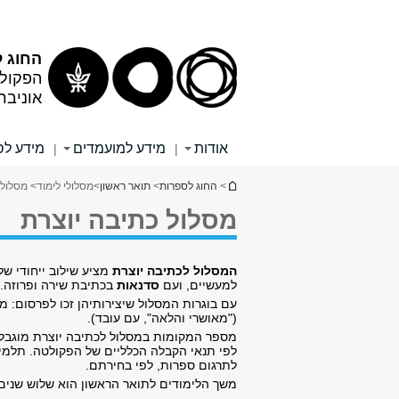
תוכן
תפריט
עליון
ראשי
החוג 
הפקולט
אוניבר
אודות
מידע למועמדים
מידע לס
|
|
הינך נמצא כאן
>
החוג לספרות
>
תואר ראשון
>
מסלולי לימוד
> מסלול 
מסלול כתיבה יוצרת
המסלול לכתיבה יוצרת
מציע
שילוב ייחודי ש
למעשיים, ועם
סדנאות
בכתיבת שירה ופרוזה. 
עם בוגרות המסלול שיצירותיהן זכו לפרסום: מ
("מאושרי והלאה", עם עובד).
מספר המקומות במסלול לכתיבה יוצרת מוגבל.
לפי תנאי הקבלה הכלליים של הפקולטה. תלמיד
לתרגום ספרות, לפי בחירתם.
משך הלימודים לתואר הראשון הוא שלוש שנים