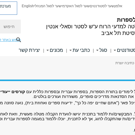
מערכת פ
אלפון
שער לסטודנטים
שער לסגל האקדמי
שער לסגל המנהלי
English
לספרות
חיפוש
ה למדעי הרוח
ע"ש לסטר וסאלי אנטין
סיטת תל אביב
חיפוש באתר ז
טודנטים
סגל
כתבי עת
מכונים
יצירת קשר
|
|
|
|
כתיבה יוצרת
ל לימודים בתורת הספרות, בספרות עברית ובספרות כללית עם
קורסים ייעודי
את הסדנאות מדריכים סופרים, משוררות ועורכים בולטים.
יכל פאר ("אתם שחיים יפה כל כך", ידיעות ספרים ואחוזת בית),
נועה סוזנה מ
 המבקשים/ות ללמוד בתכנית יגישו לוועדת הקבלה מטלה מעשית, וזאת לאח
ים/ות שהתקבלו לחוג, אך לא לתכנית, יוכלו ללמוד במגמה לספרות עברית וס
.