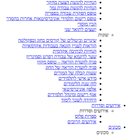
הנחיות להגשת הצעת מחקר
הנחיות להגשת עבודת גמר
טופס הפקדת עבודה בספריה
טופס רישום תלמידי אוניברסיטאות אחרות בהסדר
הבין מוסדי
יועצים לתואר שני
שונות
שינויים וביטולים של קורסים בחוג ובפקולטה
הוראות לעניין הונאה בעבודות אקדמאיות
הנחיות לכתיבה אקדמית
שער לדוגמא של עבודת רפרט וסמינריון
פניה לוועדת הוראה – טופס מקוון
פניה לוועדת הוראה של החוג
שעות קבלה של המורים
מידע אישי לתלמידים
לוח שנת הלימודים
אלפון אוניברסיטאי
אגף רישום ומינהל תלמידים
היחידה לשכר לימוד
אירועים וסדרות
אירועים וסדרות
ספרות פלוס
אירועים קרובים
מכונים
מכונים