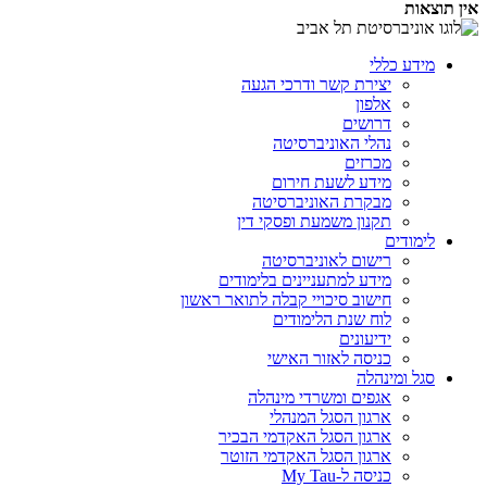
אין תוצאות
מידע כללי
יצירת קשר ודרכי הגעה
אלפון
דרושים
נהלי האוניברסיטה
מכרזים
מידע לשעת חירום
מבקרת האוניברסיטה
תקנון משמעת ופסקי דין
לימודים
רישום לאוניברסיטה
מידע למתעניינים בלימודים
חישוב סיכויי קבלה לתואר ראשון
לוח שנת הלימודים
ידיעונים
כניסה לאזור האישי
סגל ומינהלה
אגפים ומשרדי מינהלה
ארגון הסגל המנהלי
ארגון הסגל האקדמי הבכיר
ארגון הסגל האקדמי הזוטר
כניסה ל-My Tau