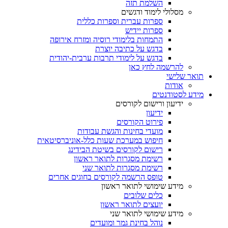
השלמת תזה
מסלולי לימוד ודגשים
ספרות עברית וספרות כללית
ספרות יידיש
התמחות בלימודי רוסיה ומזרח אירופה
בדגש על כתיבה יוצרת
בדגש על לימודי תרבות ערבית-יהודית
להרשמה לחץ כאן
תואר שלישי
אודות
מידע לסטודנטים
ידיעון ורישום לקורסים
ידיעון
פירוט הקורסים
מועדי בחינות והגשת עבודות
חיפוש במערכת שעות כלל-אוניברסיטאית
רישום לקורסים בשיטת הבידינג
רשימת מסגרות לתואר ראשון
רשימת מסגרות לתואר שני
טופס הרשמה לקורסים בחוגים אחרים
מידע שימושי לתואר ראשון
כלים שלובים
יועצים לתואר ראשון
מידע שימושי לתואר שני
נוהל בחינת גמר ומועדים