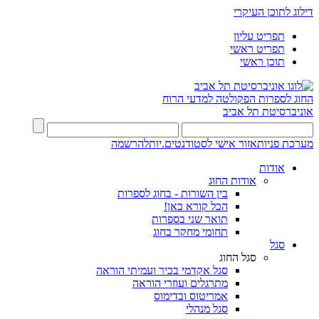
דילוג לתוכן העיקרי
תפריט עליון
תפריט ראשי
תוכן ראשי
החוג לספרות
הפקולטה למדעי הרוח
אוניברסיטת תל אביב
מערכת פניות
אזור אישי לסטודנטים.יות
להרשמה
אודות
אודות החוג
בין השורות - בחוג לספרות
הכל קורא כאן!
תואר שני בספרות
תחומי מחקר בחוג
סגל
סגל החוג
סגל אקדמי בכיר ועמיתי הוראה
מתרגלים ועוזרי הוראה
אמריטוס ובדימוס
סגל מנהלי