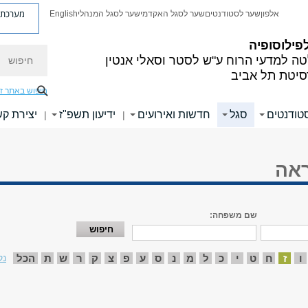
מערכת פ
אלפון
שער לסטודנטים
שער לסגל האקדמי
שער לסגל המנהלי
English
פילוסופיה
חיפוש
ה למדעי הרוח
ע"ש לסטר וסאלי אנטין
סיטת תל אביב
חיפוש באתר ז
טודנטים
סגל
חדשות ואירועים
ידיעון תשפ"ז
יצירת ק
|
|
ראה
שם משפחה:
ו
ז
ח
ט
י
כ
ל
מ
נ
ס
ע
פ
צ
ק
ר
ש
ת
הכל
נק