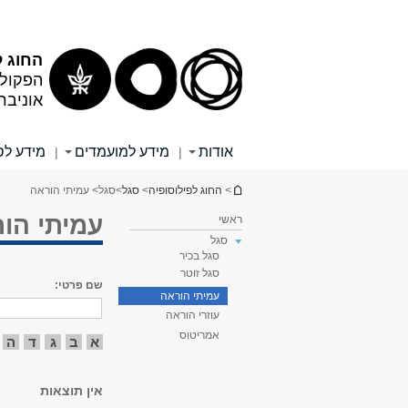
תוכן
תפריט
עליון
ראשי
החוג ל
הפקולט
אוניבר
אודות
מידע למועמדים
מידע לס
|
|
הינך נמצא כאן
>
החוג לפילוסופיה
>
סגל
>
סגל
> עמיתי הוראה
עמיתי הו
ראשי
סגל
סגל בכיר
סגל זוטר
שם פרטי:
עמיתי הוראה
עוזרי הוראה
אמריטוס
א
ב
ג
ד
ה
אין תוצאות