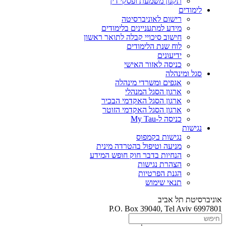
תקנון משמעת ופסקי דין
לימודים
רישום לאוניברסיטה
מידע למתעניינים בלימודים
חישוב סיכויי קבלה לתואר ראשון
לוח שנת הלימודים
ידיעונים
כניסה לאזור האישי
סגל ומינהלה
אגפים ומשרדי מינהלה
ארגון הסגל המנהלי
ארגון הסגל האקדמי הבכיר
ארגון הסגל האקדמי הזוטר
כניסה ל-My Tau
נגישות
נגישות בקמפוס
מניעה וטיפול בהטרדה מינית
הנחיות בדבר חוק חופש המידע
הצהרת נגישות
הגנת הפרטיות
תנאי שימוש
אוניברסיטת תל אביב
P.O. Box 39040, Tel Aviv 6997801