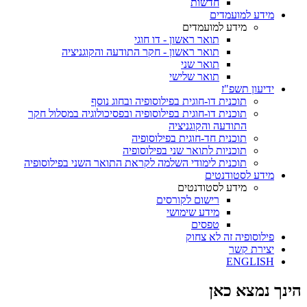
חדשות
מידע למועמדים
מידע למועמדים
תואר ראשון - דו חוגי
תואר ראשון - חקר התודעה והקוגניציה
תואר שני
תואר שלישי
ידיעון תשפ"ז
תוכנית דו-חוגית בפילוסופיה ובחוג נוסף
תוכנית דו-חוגית בפילוסופיה ובפסיכולוגיה במסלול חקר
התודעה והקוגניציה
תוכנית חד-חוגית בפילוסופיה
תוכניות לתואר שני בפילוסופיה
תוכנית לימודי השלמה לקראת התואר השני בפילוסופיה
מידע לסטודנטים
מידע לסטודנטים
רישום לקורסים
מידע שימושי
טפסים
פילוסופיה זה לא צחוק
יצירת קשר
ENGLISH
הינך נמצא כאן