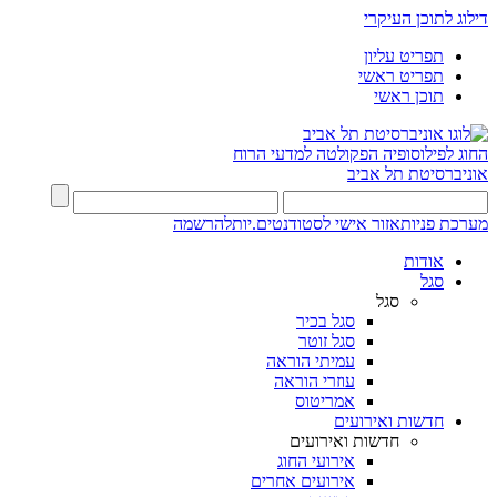
דילוג לתוכן העיקרי
תפריט עליון
תפריט ראשי
תוכן ראשי
החוג לפילוסופיה
הפקולטה למדעי הרוח
אוניברסיטת תל אביב
מערכת פניות
אזור אישי לסטודנטים.יות
להרשמה
אודות
סגל
סגל
סגל בכיר
סגל זוטר
עמיתי הוראה
עוזרי הוראה
אמריטוס
חדשות ואירועים
חדשות ואירועים
אירועי החוג
אירועים אחרים